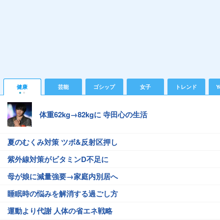
健康
芸能
ゴシップ
女子
トレンド
Y
体重62kg→82kgに 寺田心の生活
夏のむくみ対策 ツボ&反射区押し
紫外線対策がビタミンD不足に
母が娘に減量強要→家庭内別居へ
睡眠時の悩みを解消する過ごし方
運動より代謝 人体の省エネ戦略