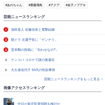
#あのちゃん
#齋藤飛鳥
#アクア
#金子ノブアキ
#干支
#飛鳥
芸能ニュースランキング
池田直人 佐藤佳奈と電撃結婚
1
朝ドラ 次週予告に「ゲンナリ」
2
堂本剛の投稿に「匂わせなの?」
3
ケンコバ コロナで謎の後遺症
4
大久保佳代子 50代の性欲事情
5
芸能ニュースランキングをもっと見る
画像アクセスランキング
中日が新庄監督招聘を検討か