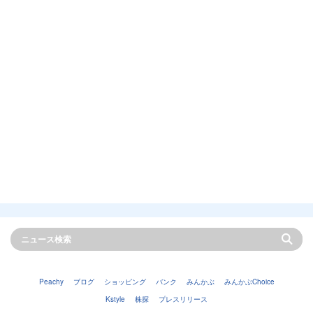
Peachy
ブログ
ショッピング
バンク
みんかぶ
みんかぶChoice
Kstyle
株探
プレスリリース