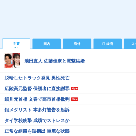
主要
国内
海外
IT 経済
ス
池田直人 佐藤佳奈と電撃結婚
脱輪したトラック発見 男性死亡
広陵高元監督 保護者に直接謝罪
細川元首相 文春で高市首相批判
銀メダリスト 本多灯被告を起訴
タイ学校銃撃 成績でストレスか
正常な組織を誤摘出 重篤な状態