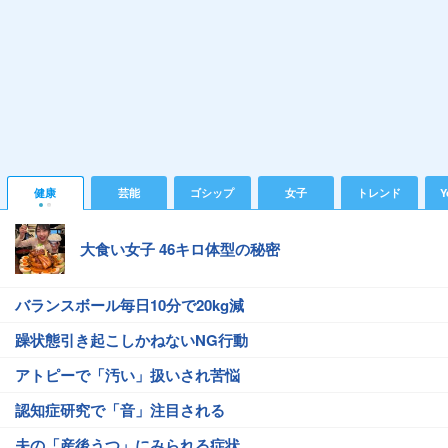
健康
芸能
ゴシップ
女子
トレンド
Y
大食い女子 46キロ体型の秘密
バランスボール毎日10分で20kg減
躁状態引き起こしかねないNG行動
アトピーで「汚い」扱いされ苦悩
認知症研究で「音」注目される
夫の「産後うつ」にみられる症状