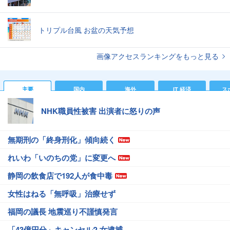
トリプル台風 お盆の天気予想
画像アクセスランキングをもっと見る
主要
国内
海外
IT 経済
ス
NHK職員性被害 出演者に怒りの声
無期刑の「終身刑化」傾向続く
れいわ「いのちの党」に変更へ
静岡の飲食店で192人が食中毒
女性はねる「無呼吸」治療せず
福岡の議長 地震巡り不謹慎発言
「43億円分」キャンセル? 女逮捕