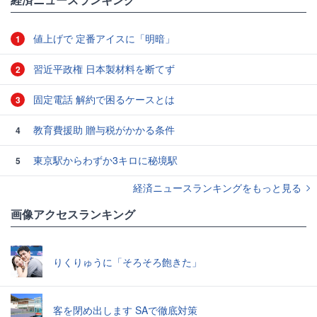
値上げで 定番アイスに「明暗」
1
習近平政権 日本製材料を断てず
2
固定電話 解約で困るケースとは
3
教育費援助 贈与税がかかる条件
4
東京駅からわずか3キロに秘境駅
5
経済ニュースランキングをもっと見る
画像アクセスランキング
りくりゅうに「そろそろ飽きた」
客を閉め出します SAで徹底対策