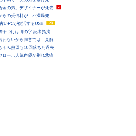
合金の男」デザイナーが死去
からの受信料が…不満爆発
 古いPCが復活するUSB
猶予つけば御の字 記者指摘
言わないから同意では…見解
ちゃみ熱望も10回落ちた過去
ヤロー…人気声優が別れ悲痛