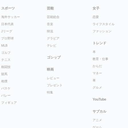
スポーツ
芸能
女子
海外サッカー
芸能総合
恋愛
日本代表
音楽
ライフスタイル
Jリーグ
韓流
ファッション
プロ野球
グラビア
トレンド
MLB
テレビ
本
ゴルフ
ゴシップ
教育・仕事
テニス
からだ
格闘技
映画
マネー
競馬
レビュー
車
相撲
プレゼント
グルメ
バスケ
特集
バレー
YouTube
フィギュア
サブカル
アニメ
ゲーム