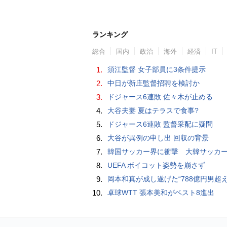
ランキング
総合
国内
政治
海外
経済
IT
1.
須江監督 女子部員に3条件提示
2.
中日が新庄監督招聘を検討か
3.
ドジャース6連敗 佐々木が止める
4.
大谷夫妻 夏はテラスで食事?
5.
ドジャース6連敗 監督采配に疑問
6.
大谷が異例の申し出 回収の背景
7.
韓国サッカー界に衝撃 大韓サッカー協会に外国人審判への“性的接待”疑惑 韓国メディア
8.
UEFA ボイコット姿勢を崩さず
9.
岡本和真が成し遂げた“788億円男超え” いつのまにか「3位」…見据える球団
10.
卓球WTT 張本美和がベスト8進出