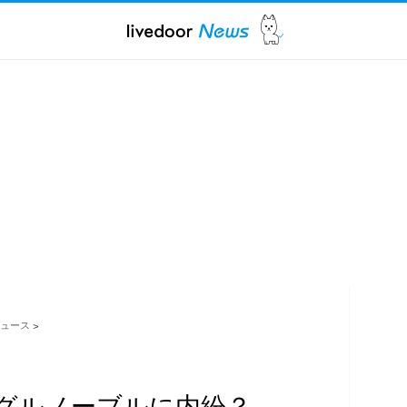
ュース
>
グルノーブルに内紛？