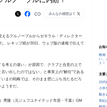
みんなの感想は？
迎えるグルノーブルからゼネラル・ディレクター
た。レキップ紙が30日、ウェブ版の速報で伝えて
お知
映画
い。
ト！
る考えの違い」が原因で、クラブと合意の上で
言い出したのではない」と事実上の“解任”である
主要
「いまの戦略では、そのまま壁にぶち当たるだろ
20
いようすだ。
小学
動き
）秀隆（元ジェフユナイテッド市原・千葉）GM
世紀
態度