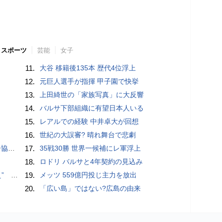
スポーツ
芸能
女子
11.
大谷 移籍後135本 歴代4位浮上
12.
元巨人選手が指揮 甲子園で快挙
13.
上田綺世の「家族写真」に大反響
14.
バルサ下部組織に有望日本人いる
15.
レアルでの経験 中井卓大が回想
16.
世紀の大誤審? 晴れ舞台で悲劇
が報道
17.
35戦30勝 世界一候補にレ軍浮上
18.
ロドリ バルサと4年契約の見込み
記録更新
19.
メッツ 559億円投じ主力を放出
20.
「広い島」ではない?広島の由来