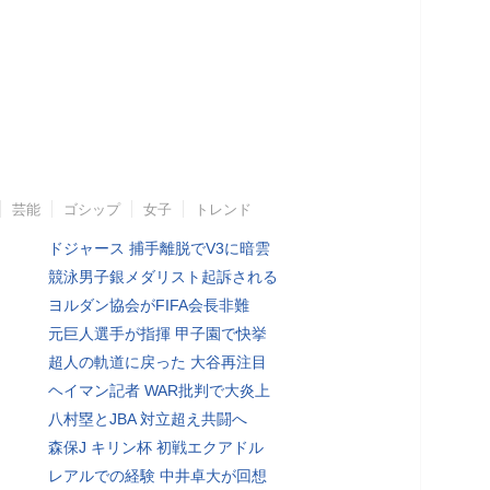
芸能
ゴシップ
女子
トレンド
ドジャース 捕手離脱でV3に暗雲
競泳男子銀メダリスト起訴される
ヨルダン協会がFIFA会長非難
元巨人選手が指揮 甲子園で快挙
超人の軌道に戻った 大谷再注目
ヘイマン記者 WAR批判で大炎上
八村塁とJBA 対立超え共闘へ
森保J キリン杯 初戦エクアドル
レアルでの経験 中井卓大が回想