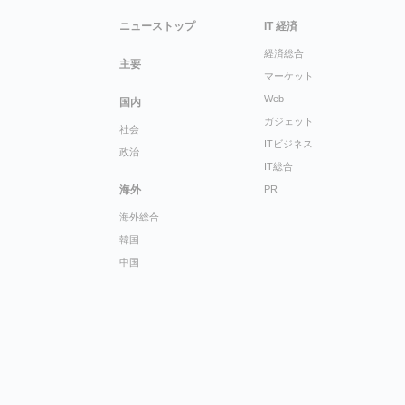
ニューストップ
IT 経済
経済総合
主要
マーケット
Web
国内
ガジェット
社会
ITビジネス
政治
IT総合
海外
PR
海外総合
韓国
中国