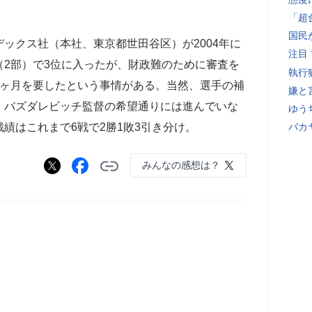
「超
国民
ックス社（本社、東京都世田谷区）が2004年に
注目
2部）で3位に入ったが、財政難のために審査を
執行
1ヶ月を要したという事情がある。当然、選手の補
嫌と
、バズダレビッチ監督の希望通りには進んでいな
ゆう
績はこれまで6戦で2勝1敗3引き分け。
バカ
みんなの感想は？