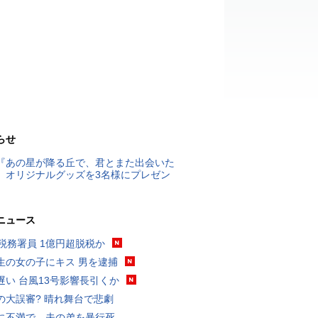
らせ
『あの星が降る丘で、君とまた出会いた
』オリジナルグッズを3名様にプレゼン
ニュース
代税務署員 1億円超脱税か
生の女の子にキス 男を逮捕
遅い 台風13号影響長引くか
の大誤審? 晴れ舞台で悲劇
に不満で…夫の弟を暴行死