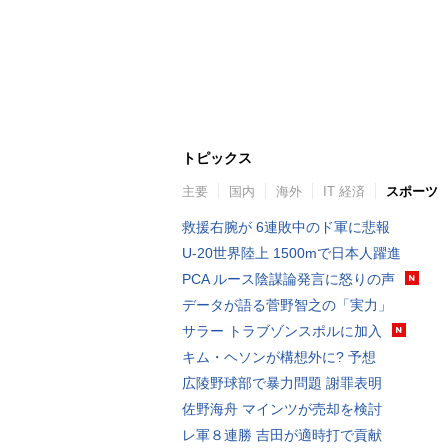
トピックス
主要
国内
海外
IT 経済
スポーツ
救援右腕が 6連敗中のド軍に悲報
U-20世界陸上 1500mで日本人躍進
PCA ルース陰謀論発言に怒りの声
データが語る菅野智之の「実力」
サラー トラブゾンスポルに加入
キム・ヘソンが構想外に? 予想
広陵野球部で暴力問題 謝罪表明
佐野海舟 マインツが売却を検討
レ軍８連勝 吉田が適時打で貢献