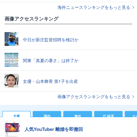
海外ニュースランキングをもっと見る
画像アクセスランキング
中日が新庄監督招聘を検討か
関東「真夏の暑さ」は終了か
女優・山本舞香 第1子を出産
画像アクセスランキングをもっと見る
主要
国内
海外
IT 経済
ス
人気YouTuber 離婚を即撤回