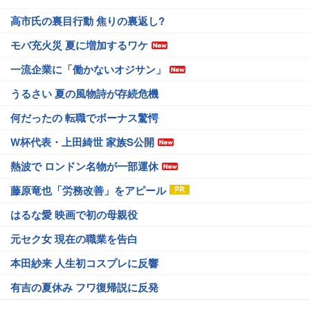
高市氏の裏目行動 焦りの裏返し?
モバ充火災 夏に増加するワケ
一流企業に「働かないオジサン」
うるさい 夏の風物詩が存続危機
何だったの 転職でボーナス驚愕
W杯代表・上田綺世 家族S公開
熱波で ロンドン名物が一部運休
藤原竜也「労務改善」をアピール
はるな愛 映画で初の母親役
元セク女 現在の職業を告白
本田紗来 人生初コスプレに反響
有吉の夏休み フワ復帰説に反発