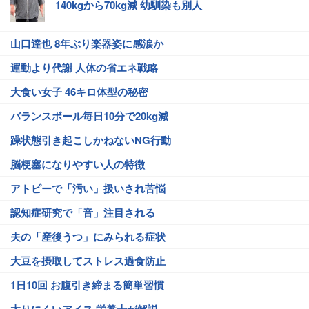
140kgから70kg減 幼馴染も別人
山口達也 8年ぶり楽器姿に感涙か
運動より代謝 人体の省エネ戦略
大食い女子 46キロ体型の秘密
バランスボール毎日10分で20kg減
躁状態引き起こしかねないNG行動
脳梗塞になりやすい人の特徴
アトピーで「汚い」扱いされ苦悩
認知症研究で「音」注目される
夫の「産後うつ」にみられる症状
大豆を摂取してストレス過食防止
1日10回 お腹引き締まる簡単習慣