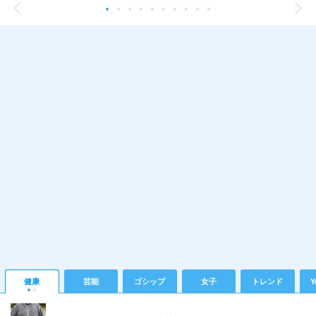
健康
芸能
ゴシップ
女子
トレンド
Y