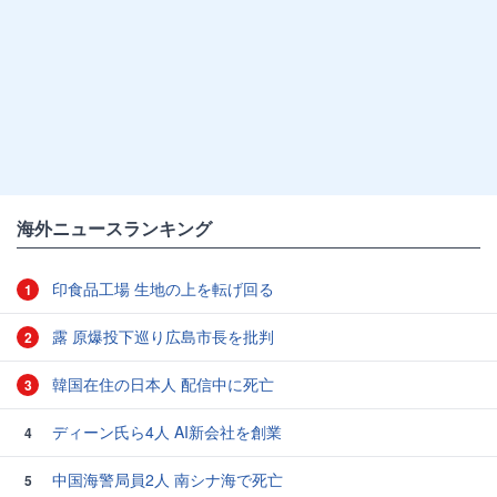
海外ニュースランキング
印食品工場 生地の上を転げ回る
1
露 原爆投下巡り広島市長を批判
2
韓国在住の日本人 配信中に死亡
3
ディーン氏ら4人 AI新会社を創業
4
中国海警局員2人 南シナ海で死亡
5