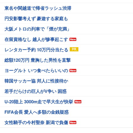
東名や関越道で帰省ラッシュ渋滞
円安影響考えず 豪遊する家庭も
大阪メトロの列車で「煙が充満」
在留資格なし 越人が惨事起こす
レンタカー予約 10万円分当たる
総額120万円 豊胸した男性を直撃
ヨーグルト いつ食べたらいいの
韓国サッカー協 邦人に性接待か
若手だらけの巨人がV争い 困惑
U-20陸上 3000m走で早大生が快挙
FIFA会長 愛人へ多額の金銭疑惑
女性騎手の今村聖奈 新潟で負傷