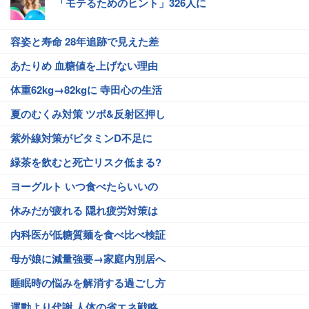
「モテるためのヒント」326人に
容姿と寿命 28年追跡で見えた差
あたりめ 血糖値を上げない理由
体重62kg→82kgに 寺田心の生活
夏のむくみ対策 ツボ&反射区押し
紫外線対策がビタミンD不足に
緑茶を飲むと死亡リスク低まる?
ヨーグルト いつ食べたらいいの
休みだが疲れる 隠れ疲労対策は
内科医が低糖質麺を食べ比べ検証
母が娘に減量強要→家庭内別居へ
睡眠時の悩みを解消する過ごし方
運動より代謝 人体の省エネ戦略