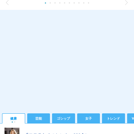
健康
芸能
ゴシップ
女子
トレンド
Y