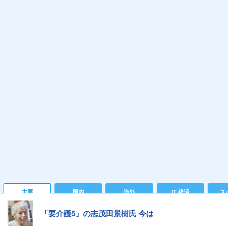
主要
国内
海外
IT 経済
ス
「要介護5」の志茂田景樹氏 今は