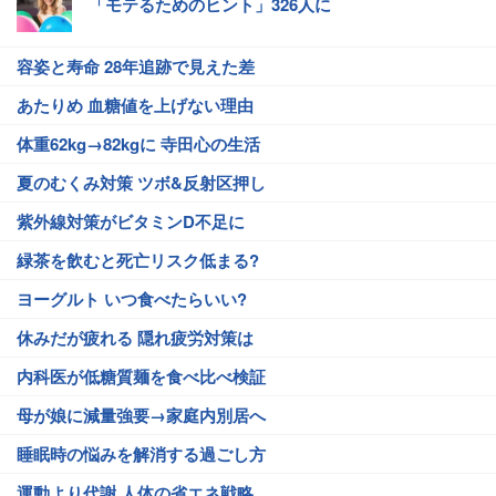
「モテるためのヒント」326人に
容姿と寿命 28年追跡で見えた差
あたりめ 血糖値を上げない理由
体重62kg→82kgに 寺田心の生活
夏のむくみ対策 ツボ&反射区押し
紫外線対策がビタミンD不足に
緑茶を飲むと死亡リスク低まる?
ヨーグルト いつ食べたらいい?
休みだが疲れる 隠れ疲労対策は
内科医が低糖質麺を食べ比べ検証
母が娘に減量強要→家庭内別居へ
睡眠時の悩みを解消する過ごし方
運動より代謝 人体の省エネ戦略