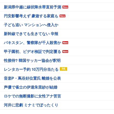
新潟県中越に線状降水帯直前予測
円安影響考えず 豪遊する家庭も
子ども追い マンションへ侵入か
新幹線できても生きてない 辛辣
パキスタン、警察隊が千人殺害か
甲子園初、ビデオ検証で判定覆る
性接待? 韓国サッカー協会が釈明
レンタカー予約 10万円分当たる
音楽P・蔦谷好位置氏 離婚を公表
声優で雀士の伊達朱里紗が結婚
ロケでの無断撮影に女性アナ苦言
河井に悲劇 ミナミでぼったくり