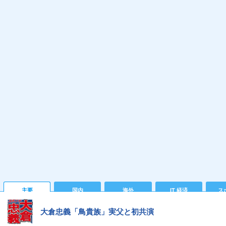
主要
国内
海外
IT 経済
ス
大倉忠義「鳥貴族」実父と初共演