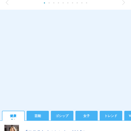
健康
芸能
ゴシップ
女子
トレンド
Y