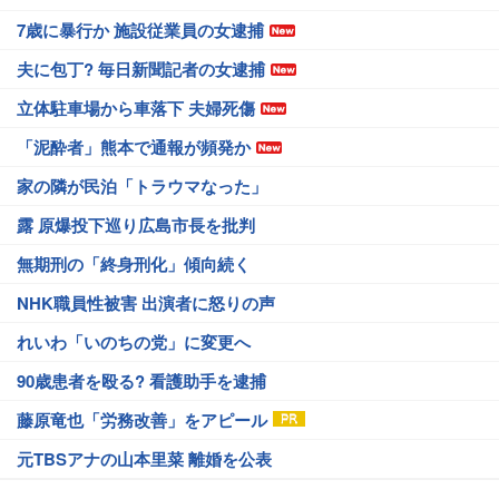
7歳に暴行か 施設従業員の女逮捕
夫に包丁? 毎日新聞記者の女逮捕
立体駐車場から車落下 夫婦死傷
「泥酔者」熊本で通報が頻発か
家の隣が民泊「トラウマなった」
露 原爆投下巡り広島市長を批判
無期刑の「終身刑化」傾向続く
NHK職員性被害 出演者に怒りの声
れいわ「いのちの党」に変更へ
90歳患者を殴る? 看護助手を逮捕
藤原竜也「労務改善」をアピール
元TBSアナの山本里菜 離婚を公表