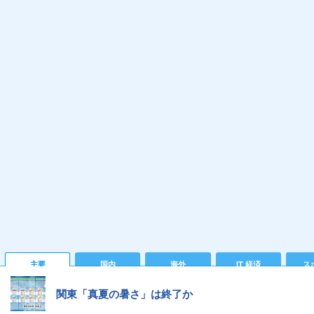
主要
国内
海外
IT 経済
ス
関東「真夏の暑さ」は終了か