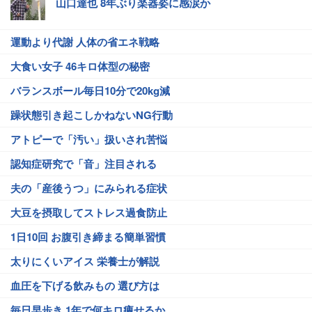
山口達也 8年ぶり楽器姿に感涙か
運動より代謝 人体の省エネ戦略
大食い女子 46キロ体型の秘密
バランスボール毎日10分で20kg減
躁状態引き起こしかねないNG行動
アトピーで「汚い」扱いされ苦悩
認知症研究で「音」注目される
夫の「産後うつ」にみられる症状
大豆を摂取してストレス過食防止
1日10回 お腹引き締まる簡単習慣
太りにくいアイス 栄養士が解説
血圧を下げる飲みもの 選び方は
毎日早歩き 1年で何キロ痩せるか