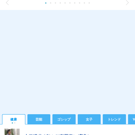
健康
芸能
ゴシップ
女子
トレンド
Y