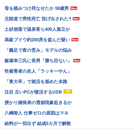
母を踏みつけ死なせたか 58歳男
北陸道で男性死亡 投げ出された?
土砂崩落で温泉客ら400人孤立か
高級ブドウ約200房を盗んだ疑い
「義足で夜の営み」モデルの悩み
飯塚幸三氏に長男「勝ち目ない」
性被害者の友人「ラッキーやん」
「東大卒」で就活を舐めた末路
注目 古いPCが復活するUSB
授かり婚発表の雪崩現象起きるか
八嶋智人 仕事ゼロの原因はマネ
給料が一切出ず 結成5カ月で解散