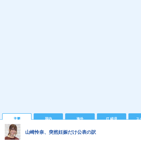
主要
国内
海外
IT 経済
ス
山崎怜奈、突然妊娠だけ公表の訳