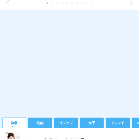
健康
芸能
ゴシップ
女子
トレンド
Y