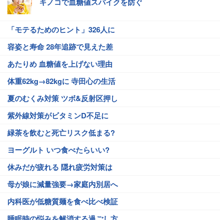
キノコで血糖値スパイクを防ぐ
「モテるためのヒント」326人に
容姿と寿命 28年追跡で見えた差
あたりめ 血糖値を上げない理由
体重62kg→82kgに 寺田心の生活
夏のむくみ対策 ツボ&反射区押し
紫外線対策がビタミンD不足に
緑茶を飲むと死亡リスク低まる?
ヨーグルト いつ食べたらいい?
休みだが疲れる 隠れ疲労対策は
母が娘に減量強要→家庭内別居へ
内科医が低糖質麺を食べ比べ検証
睡眠時の悩みを解消する過ごし方