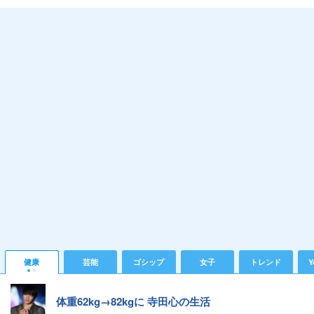
健康
芸能
ゴシップ
女子
トレンド
Y
体重62kg→82kgに 寺田心の生活