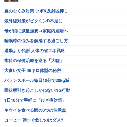
夏のむくみ対策 ツボ&反射区押し
紫外線対策がビタミンD不足に
母が娘に減量強要→家庭内別居へ
睡眠時の悩みを解消する過ごし方
運動より代謝 人体の省エネ戦略
歯科の保健治療を巡る「大嘘」
大食い女子 46キロ体型の秘密
バランスボール毎日10分で20kg減
躁状態引き起こしかねないNG行動
1日10分で手軽に「ひざ痛対策」
キウイを食べる際の3つの注意点
コーヒー 朝すぐ飲むのはダメ?