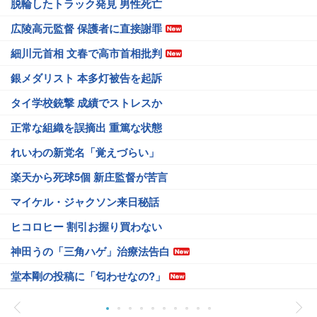
脱輪したトラック発見 男性死亡
広陵高元監督 保護者に直接謝罪
細川元首相 文春で高市首相批判
銀メダリスト 本多灯被告を起訴
タイ学校銃撃 成績でストレスか
正常な組織を誤摘出 重篤な状態
れいわの新党名「覚えづらい」
楽天から死球5個 新庄監督が苦言
マイケル・ジャクソン来日秘話
ヒコロヒー 割引お握り買わない
神田うの「三角ハゲ」治療法告白
堂本剛の投稿に「匂わせなの?」