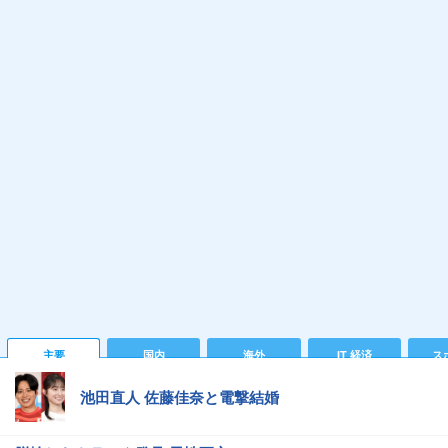
主要
国内
海外
IT 経済
ス
池田直人 佐藤佳奈と電撃結婚