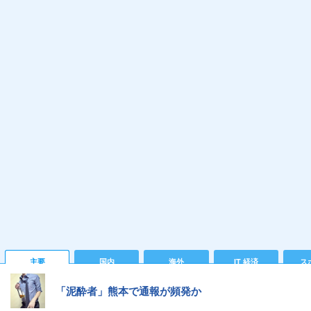
主要
国内
海外
IT 経済
ス
「泥酔者」熊本で通報が頻発か