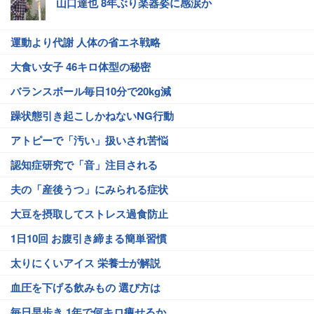
山口達也 8年ぶり楽器姿に感涙か
運動より代謝 人体の省エネ戦略
大食い女子 46キロ体型の秘密
バランスボール毎日10分で20kg減
躁状態引き起こしかねないNG行動
アトピーで「汚い」扱いされ苦悩
認知症研究で「音」注目される
夫の「産後うつ」にみられる症状
大豆を摂取してストレス過食防止
1日10回 お腹引き締まる簡単習慣
太りにくいアイス 栄養士が解説
血圧を下げる飲みもの 選び方は
毎日早歩き 1年で何キロ痩せるか