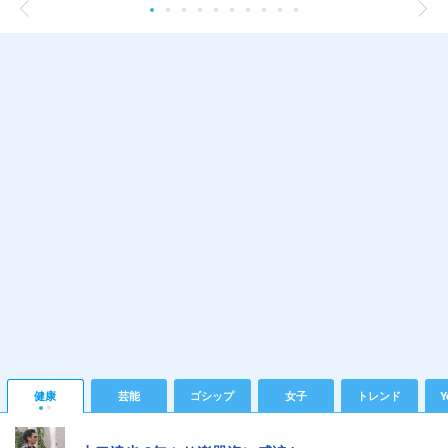
健康
芸能
ゴシップ
女子
トレンド
Y