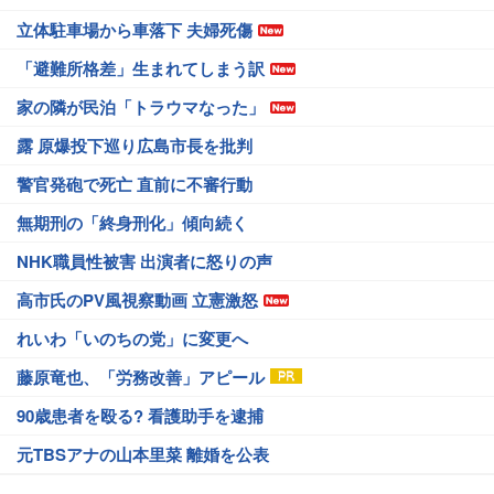
立体駐車場から車落下 夫婦死傷
「避難所格差」生まれてしまう訳
家の隣が民泊「トラウマなった」
露 原爆投下巡り広島市長を批判
警官発砲で死亡 直前に不審行動
無期刑の「終身刑化」傾向続く
NHK職員性被害 出演者に怒りの声
高市氏のPV風視察動画 立憲激怒
れいわ「いのちの党」に変更へ
藤原竜也、「労務改善」アピール
90歳患者を殴る? 看護助手を逮捕
元TBSアナの山本里菜 離婚を公表