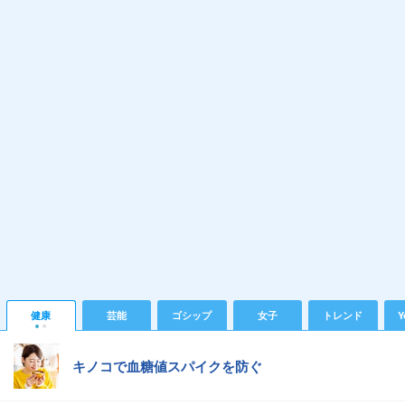
健康
芸能
ゴシップ
女子
トレンド
Y
キノコで血糖値スパイクを防ぐ