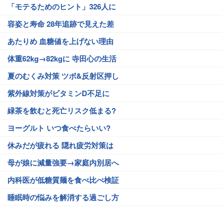
「モテるためのヒント」326人に
容姿と寿命 28年追跡で見えた差
あたりめ 血糖値を上げない理由
体重62kg→82kgに 寺田心の生活
夏のむくみ対策 ツボ&反射区押し
紫外線対策がビタミンD不足に
緑茶を飲むと死亡リスク低まる?
ヨーグルト いつ食べたらいい?
休みだが疲れる 隠れ疲労対策は
母が娘に減量強要→家庭内別居へ
内科医が低糖質麺を食べ比べ検証
睡眠時の悩みを解消する過ごし方