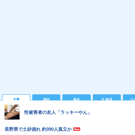
主要
国内
海外
IT 経済
ス
性被害者の友人「ラッキーやん」
長野県で土砂崩れ 約390人孤立か