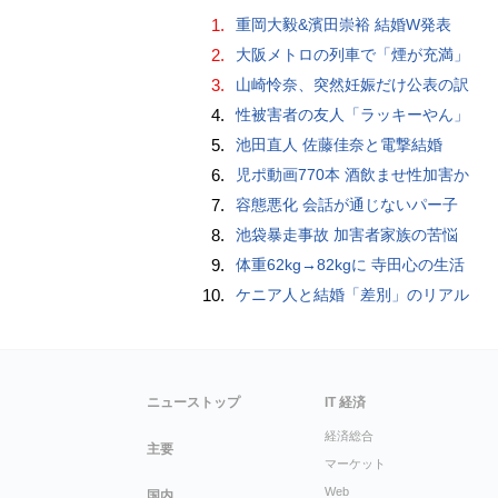
1.
重岡大毅&濱田崇裕 結婚W発表
2.
大阪メトロの列車で「煙が充満」
3.
山崎怜奈、突然妊娠だけ公表の訳
4.
性被害者の友人「ラッキーやん」
5.
池田直人 佐藤佳奈と電撃結婚
6.
児ポ動画770本 酒飲ませ性加害か
7.
容態悪化 会話が通じないパー子
8.
池袋暴走事故 加害者家族の苦悩
9.
体重62kg→82kgに 寺田心の生活
10.
ケニア人と結婚「差別」のリアル
ニューストップ
IT 経済
経済総合
主要
マーケット
Web
国内