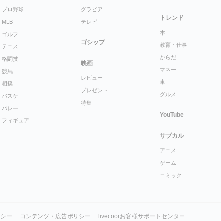
プロ野球
グラビア
トレンド
MLB
テレビ
本
ゴルフ
ゴシップ
教育・仕事
テニス
からだ
格闘技
映画
マネー
競馬
レビュー
車
相撲
プレゼント
グルメ
バスケ
特集
バレー
YouTube
フィギュア
サブカル
アニメ
ゲーム
コミック
リシー
コンテンツ・広告ポリシー
livedoorお客様サポートセンター