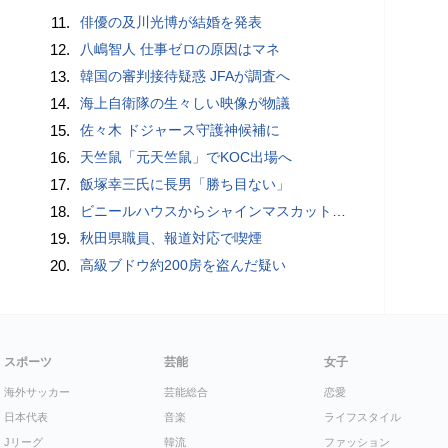
11.
俳優の及川光博が結婚を発表
12.
八嶋智人 仕事ゼロの原因はマネ
13.
韓国の審判接待疑惑 JFAが調査へ
14.
海上自衛隊の生々しい映像が物議
15.
佐々木 ドジャース守護神候補に
16.
天竺鼠「元天竺鼠」でKOC出場へ
17.
飯塚幸三氏に長男「勝ち目ない」
18.
ビニールハウスからシャインマスカット約200房を盗んだ疑い ネットで販売か 無職の男（42）逮捕 岡山県警
19.
秋田県職員、報道対応で喫煙
20.
高級ブドウ約200房を盗んだ疑い
スポーツ
芸能
女子
海外サッカー
芸能総合
恋愛
日本代表
音楽
ライフスタイル
Jリーグ
韓流
ファッション