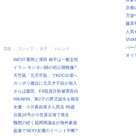
京都
万波
藤原
人気Y
VI
パー
芸能
ゴシップ
女子
トレンド
オリ
WEST.重岡と濱田 相手は一般女性
イラン モジタバ師の初公開映像?
天竺鼠「元天竺鼠」でKOC出場へ
ガッポリ建設に元天才子役が加入
さらば森田、FX投資詐欺被害告白
HIKAKIN、第2子の男児誕生を報告
女優・小川眞由美さん死去 86歳
台風16号が小笠原近海で発生
醜態の続く福岡県議会が海外豪遊
盗撮でSEXY女優のイベント中断?