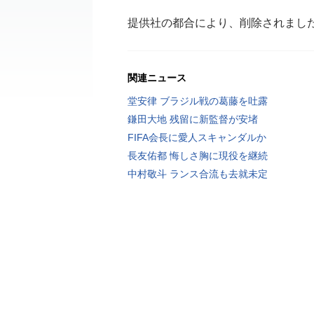
提供社の都合により、削除されまし
関連ニュース
堂安律 ブラジル戦の葛藤を吐露
鎌田大地 残留に新監督が安堵
FIFA会長に愛人スキャンダルか
長友佑都 悔しさ胸に現役を継続
中村敬斗 ランス合流も去就未定