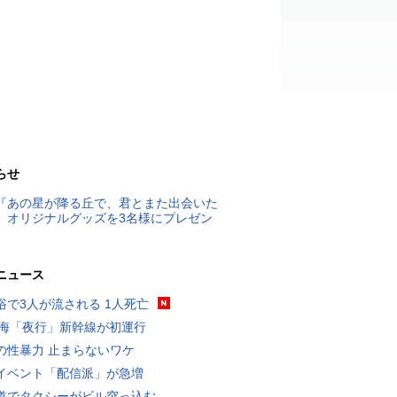
らせ
『あの星が降る丘で、君とまた出会いた
』オリジナルグッズを3名様にプレゼン
ニュース
浴で3人が流される 1人死亡
東海「夜行」新幹線が初運行
の性暴力 止まらないワケ
イベント「配信派」が急増
道でタクシーがビル突っ込む