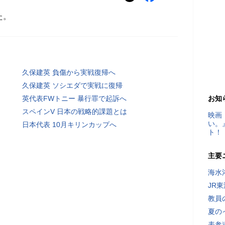
た。
久保建英 負傷から実戦復帰へ
久保建英 ソシエダで実戦に復帰
英代表FWトニー 暴行罪で起訴へ
お知
スペインV 日本の戦略的課題とは
映画
い。
日本代表 10月キリンカップへ
ト！
主要
海水
JR
教員
夏の
表参