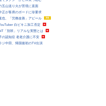
の五山送り火が苦境に直面
中正が客席のボードに珍要求
竜也、「労務改善」アピール
ouTuber 白ビキニ加工否定
VANT「別班」リアルな実態とは
子の認知症 老老介護に不安
ラジ中田、帰国後初のTV出演