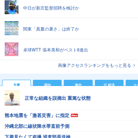
中日が新庄監督招聘を検討か
関東「真夏の暑さ」は終了か
卓球WTT 張本美和がベスト8進出
画像アクセスランキングをもっと見る
主要
国内
海外
IT 経済
ス
正常な組織を誤摘出 重篤な状態
熊本地震を「激甚災害」に指定
沖縄北部に線状降水帯直前予測
下着見たくて盗撮 巡査部長送検