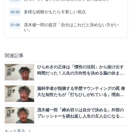
多様な経験がもたらす新しい視点
00:35
茂木健一郎の提言「自分はこれだと決めない方がい
01:08
い」
関連記事
ひらめきの正体は「慣性の法則」から抜け出す
時間だった！人生の方向性を決める脳の休ませ
方
脳科学者が指摘する学歴マウンティングの罠 偉
大な知性たちが「打ちひしがれている」理由と
真の幸せ
茂木健一郎「締め切りは自分で決める」外部の
プレッシャーを跳ね返し人生の主人公になる方
法
もっと見る