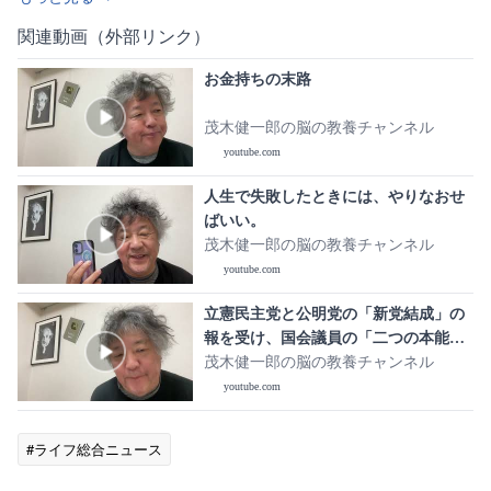
関連動画（外部リンク）
お金持ちの末路
茂木健一郎の脳の教養チャンネル
youtube.com
人生で失敗したときには、やりなおせ
ばいい。
茂木健一郎の脳の教養チャンネル
youtube.com
立憲民主党と公明党の「新党結成」の
報を受け、国会議員の「二つの本能」
について考える
茂木健一郎の脳の教養チャンネル
youtube.com
#ライフ総合ニュース