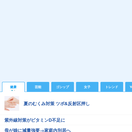
健康
芸能
ゴシップ
女子
トレンド
Y
夏のむくみ対策 ツボ&反射区押し
紫外線対策がビタミンD不足に
母が娘に減量強要→家庭内別居へ