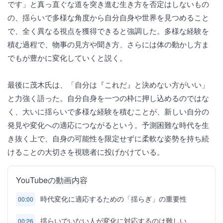
です」と真っ直ぐな道を突き進む生き方を否定はしないもの
の、揺らいで多様な角度から自分自身や世界を見つめること
で、全く異なる視点を獲得できると強調した。多様な経験を
積む過程で、物事の見方や聞き方、さらには体の動かし方ま
でもが豊かに変化していくと説く。
最後に茂木氏は、「自分は『これだ』と決めない方がいい」
と力強く語った。自分自身を一つの枠に押し込めるのではな
く、大いに揺らいで多様な経験を積むことが、新しい自分の
発見や変化への適応につながるという。予測困難な時代を生
き抜く上で、自身の可能性を限定せずに柔軟な姿勢を持ち続
けることの大切さを視聴者に投げかけている。
YouTubeの動画内容
時代変化に適応するための「揺らぎ」の重要性
00:00
揺らいでいない人が変化に対応するのは難しい
00:26