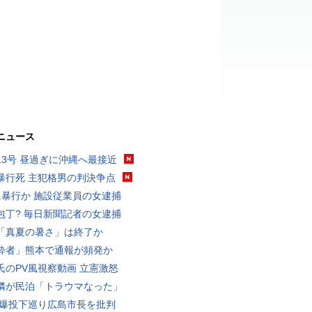
ニュース
13号 昼過ぎに沖縄へ最接近
暴行死 主犯格男の判決争点
に暴行か 施設従業員の女逮捕
包丁? 毎日新聞記者の女逮捕
「真夏の暑さ」は終了か
酔者」熊本で通報が頻発か
氏のPV風視察動画 立憲激怒
隣が民泊「トラウマなった」
原爆投下巡り広島市長を批判