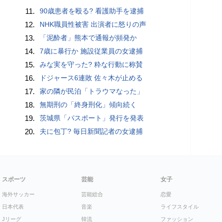
11.
90歳患者を殴る? 看護助手を逮捕
12.
NHK職員性被害 出演者に怒りの声
13.
「泥酔者」熊本で通報が頻発か
14.
7歳に暴行か 施設従業員の女逮捕
15.
みな実を守った? 粋な行動に称賛
16.
ドジャース6連敗 佐々木が止める
17.
家の隣が民泊「トラウマなった」
18.
無期刑の「終身刑化」傾向続く
19.
茨城県「パスポート」発行を発表
20.
夫に包丁? 毎日新聞記者の女逮捕
スポーツ
芸能
女子
海外サッカー
芸能総合
恋愛
日本代表
音楽
ライフスタイル
Jリーグ
韓流
ファッション