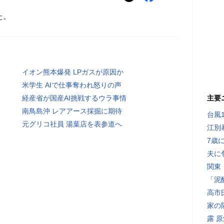
た。
イオン熊本爆発 LPガスが原因か
米学生 AIで仕事奪われ怒りの声
経産省が国産AI挑戦するウラ事情
主要
南鳥島沖 レアアース採掘に期待
台風
元グリコ社員 湯葉店を表参道へ
江別
7歳
夫に
関東
「泥
高市
家の
露 