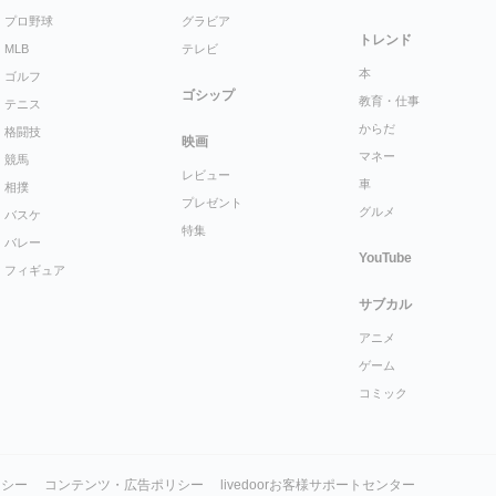
プロ野球
グラビア
トレンド
MLB
テレビ
本
ゴルフ
ゴシップ
教育・仕事
テニス
からだ
格闘技
映画
マネー
競馬
レビュー
車
相撲
プレゼント
グルメ
バスケ
特集
バレー
YouTube
フィギュア
サブカル
アニメ
ゲーム
コミック
リシー
コンテンツ・広告ポリシー
livedoorお客様サポートセンター