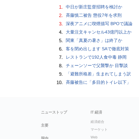
1.
中日が新庄監督招聘を検討か
2.
斉藤慎二被告 懲役7年を求刑
3.
深夜アニメに喫煙描写 BPOで議論
4.
大量注文キャンセル43億円以上か
5.
関東「真夏の暑さ」は終了か
6.
客を閉め出します SAで徹底対策
7.
レストランで192人食中毒 静岡
8.
チェーンソーで父襲撃か 目撃談
9.
「避難所格差」生まれてしまう訳
10.
斉藤被告に「多目的トイレ以下」
ニューストップ
IT 経済
経済総合
主要
マーケット
Web
国内