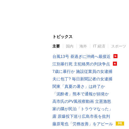
トピックス
主要
国内
海外
IT 経済
スポーツ
台風13号 昼過ぎに沖縄へ最接近
江別暴行死 主犯格男の判決争点
7歳に暴行か 施設従業員の女逮捕
夫に包丁? 毎日新聞記者の女逮捕
関東「真夏の暑さ」は終了か
「泥酔者」熊本で通報が頻発か
高市氏のPV風視察動画 立憲激怒
家の隣が民泊「トラウマなった」
露 原爆投下巡り広島市長を批判
藤原竜也「労務改善」をアピール