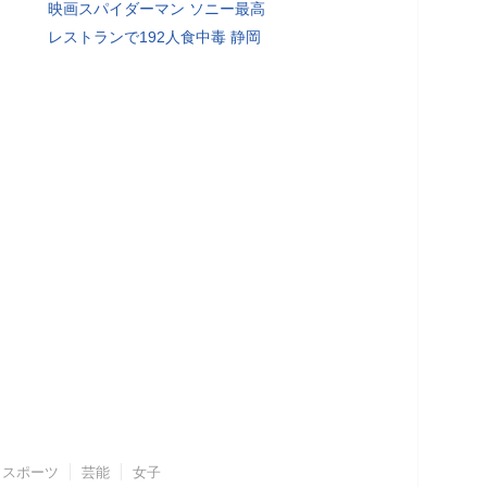
映画スパイダーマン ソニー最高
レストランで192人食中毒 静岡
スポーツ
芸能
女子