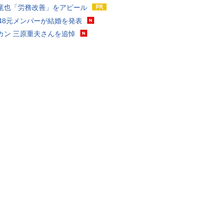
竜也「労務改善」をアピール
T48元メンバーが結婚を発表
カン 三原重夫さんを追悼