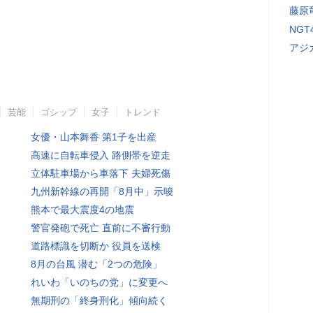
藤原
NG
アジ
芸能
ゴシップ
女子
トレンド
女優・山本舞香 第1子を出産
高速に自転車侵入 路側帯を逆走
立体駐車場から車落下 夫婦死傷
九州新幹線の再開「8月中」示唆
熊本で最大震度4の地震
警官発砲で死亡 直前に不審行動
道路標識を切断か 役員を送検
8月の台風 潜む「2つの危険」
れいわ「いのちの党」に変更へ
無期刑の「終身刑化」傾向続く