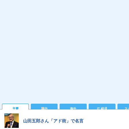
主要
国内
海外
IT 経済
ス
山田五郎さん「アド街」で名言