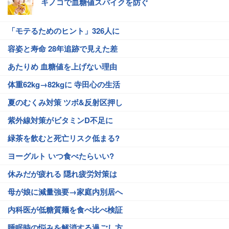
キノコで血糖値スパイクを防ぐ
「モテるためのヒント」326人に
容姿と寿命 28年追跡で見えた差
あたりめ 血糖値を上げない理由
体重62kg→82kgに 寺田心の生活
夏のむくみ対策 ツボ&反射区押し
紫外線対策がビタミンD不足に
緑茶を飲むと死亡リスク低まる?
ヨーグルト いつ食べたらいい?
休みだが疲れる 隠れ疲労対策は
母が娘に減量強要→家庭内別居へ
内科医が低糖質麺を食べ比べ検証
睡眠時の悩みを解消する過ごし方