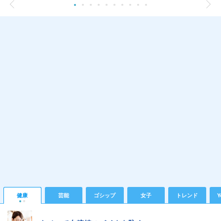
健康
芸能
ゴシップ
女子
トレンド
Y