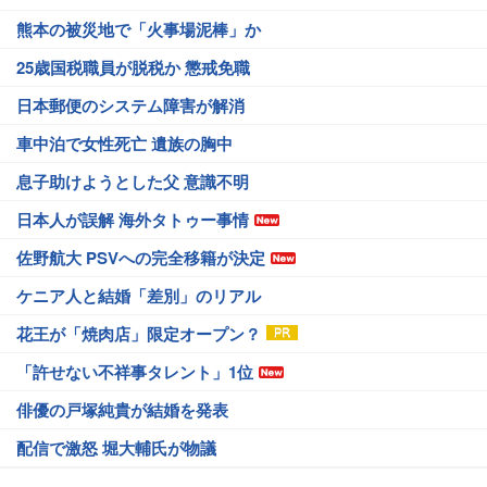
熊本の被災地で「火事場泥棒」か
25歳国税職員が脱税か 懲戒免職
日本郵便のシステム障害が解消
車中泊で女性死亡 遺族の胸中
息子助けようとした父 意識不明
日本人が誤解 海外タトゥー事情
佐野航大 PSVへの完全移籍が決定
ケニア人と結婚「差別」のリアル
花王が「焼肉店」限定オープン？
「許せない不祥事タレント」1位
俳優の戸塚純貴が結婚を発表
配信で激怒 堀大輔氏が物議