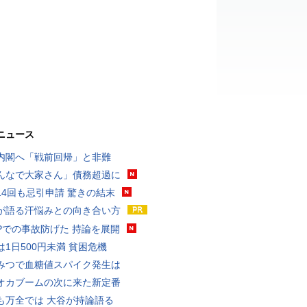
ニュース
内閣へ「戦前回帰」と非難
んなで大家さん」債務超過に
14回も忌引申請 驚きの結末
が語る汗悩みとの向き合い方
UPでの事故防げた 持論を展開
は1日500円未満 貧困危機
みつで血糖値スパイク発生は
オカブームの次に来た新定番
も万全では 大谷が持論語る