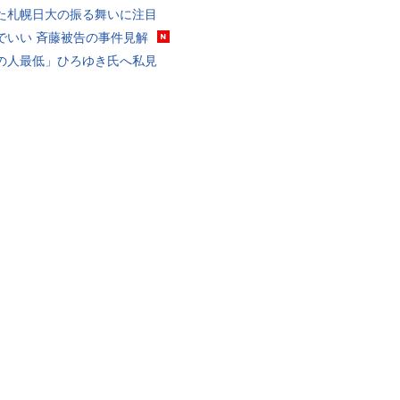
た札幌日大の振る舞いに注目
でいい 斉藤被告の事件見解
の人最低」ひろゆき氏へ私見