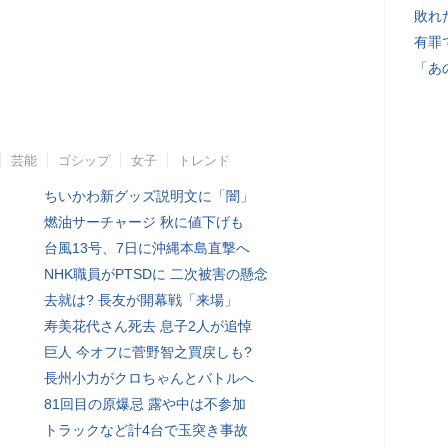
敗れ
有罪
「あ
芸能
ゴシップ
女子
トレンド
ちいかわ新グッズ説明文に「闇」
燃油サーチャージ 秋に値下げも
台風13号、7日に沖縄本島直撃へ
NHK職員がPTSDに 二次被害の懸念
去就は? 長友が開幕戦「来場」
寿美花代さん死去 息子2人が追悼
巨人 今オフに菅野智之買戻しも?
長州小力がクロちゃんとバトルへ
81回目の原爆忌 露や中は不参加
トラックなど計4台で玉突き事故