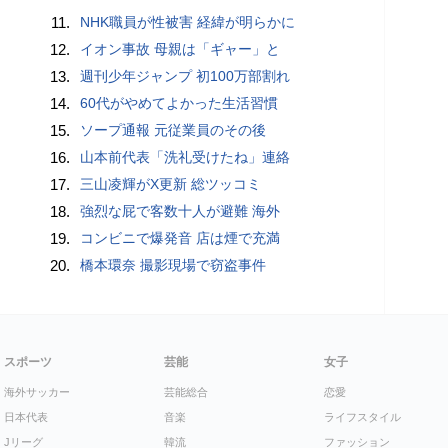
11.
NHK職員が性被害 経緯が明らかに
12.
イオン事故 母親は「ギャー」と
13.
週刊少年ジャンプ 初100万部割れ
14.
60代がやめてよかった生活習慣
15.
ソープ通報 元従業員のその後
16.
山本前代表「洗礼受けたね」連絡
17.
三山凌輝がX更新 総ツッコミ
18.
強烈な屁で客数十人が避難 海外
19.
コンビニで爆発音 店は煙で充満
20.
橋本環奈 撮影現場で窃盗事件
スポーツ
芸能
女子
海外サッカー
芸能総合
恋愛
日本代表
音楽
ライフスタイル
Jリーグ
韓流
ファッション