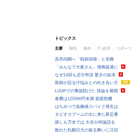
トピックス
主要
国内
海外
IT 経済
スポーツ
高市内閣へ「戦前回帰」と非難
「みんなで大家さん」債務超過に
なぜ14回も忌引申請 驚きの結末
医師が語る汗悩みとの向き合い方
LUUPでの事故防げた 持論を展開
食費は1日500円未満 貧困危機
はちみつで血糖値スパイク発生は
タピオカブームの次に来た新定番
誰しも万全では 大谷が持論語る
敗れた札幌日大の振る舞いに注目