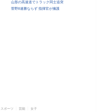
山形の高速道でトラック同士追突
菅野8連勝ならず 指揮官が擁護
スポーツ
芸能
女子