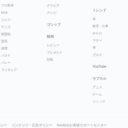
プロ野球
グラビア
トレンド
MLB
テレビ
本
ゴルフ
ゴシップ
教育・仕事
テニス
からだ
格闘技
映画
マネー
競馬
レビュー
車
相撲
プレゼント
グルメ
バスケ
特集
バレー
YouTube
フィギュア
サブカル
アニメ
ゲーム
コミック
リシー
コンテンツ・広告ポリシー
livedoorお客様サポートセンター