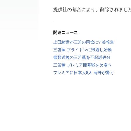
提供社の都合により、削除されまし
関連ニュース
上田綺世が三笘の同僚に? 英報道
三笘薫 ブライトンに帰還し始動
書類送検の三笘薫を不起訴処分
三笘薫 プレミア開幕戦を欠場へ
プレミアに日本人8人 海外が驚く