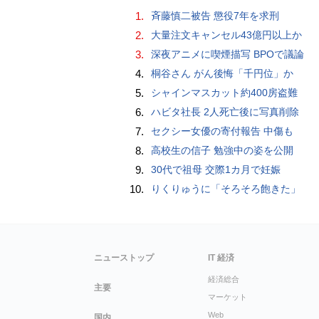
1.
斉藤慎二被告 懲役7年を求刑
2.
大量注文キャンセル43億円以上か
3.
深夜アニメに喫煙描写 BPOで議論
4.
桐谷さん がん後悔「千円位」か
5.
シャインマスカット約400房盗難
6.
ハビタ社長 2人死亡後に写真削除
7.
セクシー女優の寄付報告 中傷も
8.
高校生の信子 勉強中の姿を公開
9.
30代で祖母 交際1カ月で妊娠
10.
りくりゅうに「そろそろ飽きた」
ニューストップ
IT 経済
経済総合
主要
マーケット
Web
国内