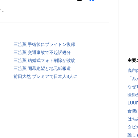
た。
三笘薫 手術後にブライトン復帰
三笘薫 交通事故で不起訴処分
三笘薫 結婚式フォト削除が波紋
主要
三笘薫 開幕絶望と地元紙報道
高市
前田大然 プレミアで日本人8人に
「み
なぜ
医師
LU
食費
はち
タピ
誰し