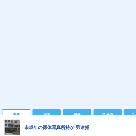
主要
国内
海外
IT 経済
ス
未成年の裸体写真所持か 男逮捕