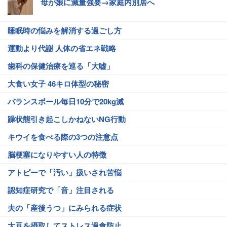
母が娘に減量強要→家庭内別居へ
睡眠時の悩みを解消する過ごし方
運動より代謝 人体の省エネ戦略
歯科の保健治療を巡る「大嘘」
大食い女子 46キロ体型の秘密
バランスボール毎日10分で20kg減
躁状態引き起こしかねないNG行動
キウイを食べる際の3つの注意点
脳梗塞になりやすい人の特徴
アトピーで「汚い」扱いされ苦悩
認知症研究で「音」注目される
夫の「産後うつ」にみられる症状
大豆を摂取してストレス過食防止