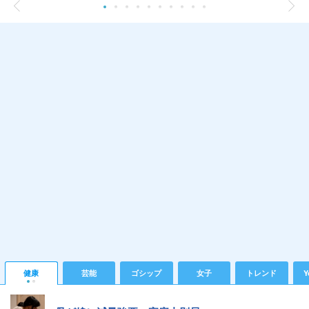
健康
芸能
ゴシップ
女子
トレンド
Y