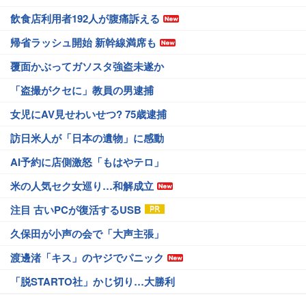
飲食店利用者192人が腹痛訴える
帰省ラッシュ開始 新幹線満席も
覆面かぶってガソスタ強盗未遂か
「盗撮がクセに」教員の男逮捕
女児にAV見せわいせつ? 75歳逮捕
訪日米人が「日本の遺物」に感動
AI予約に店側激怒「もはやテロ」
米の人気セク女巡り…和解成立
注目 古いPCが復活するUSB
久保田が小声の会で「大声主張」
渡邊渚「キス」のヤジでパニック
「脱STARTO社」かじ切り…大勝利