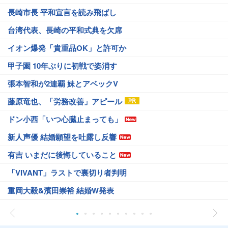
長崎市長 平和宣言を読み飛ばし
台湾代表、長崎の平和式典を欠席
イオン爆発「貴重品OK」と許可か
甲子園 10年ぶりに初戦で姿消す
張本智和が2連覇 妹とアベックV
藤原竜也、「労務改善」アピール
ドン小西「いつ心臓止まっても」
新人声優 結婚願望を吐露し反響
有吉 いまだに後悔していること
「VIVANT」ラストで裏切り者判明
重岡大毅&濱田崇裕 結婚W発表