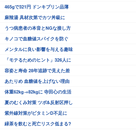
465gで321円 ドンキプリン品薄
麻辣湯 具材次第でカツ丼級に
うつ病患者の本音とNGな接し方
キノコで血糖値スパイクを防ぐ
メンタルに良い影響を与える趣味
「モテるためのヒント」326人に
容姿と寿命 28年追跡で見えた差
あたりめ 血糖値を上げない理由
体重62kg→82kgに 寺田心の生活
夏のむくみ対策 ツボ&反射区押し
紫外線対策がビタミンD不足に
緑茶を飲むと死亡リスク低まる?