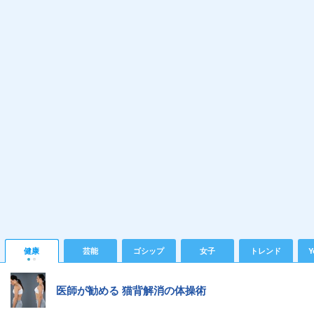
健康
芸能
ゴシップ
女子
トレンド
Y
医師が勧める 猫背解消の体操術