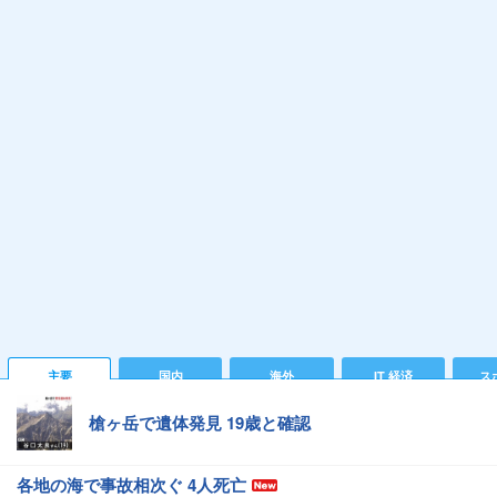
主要
国内
海外
IT 経済
ス
槍ヶ岳で遺体発見 19歳と確認
各地の海で事故相次ぐ 4人死亡