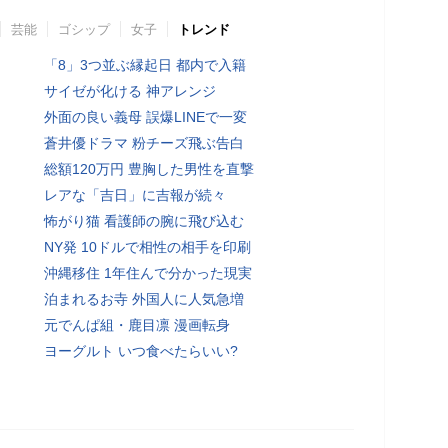
芸能
ゴシップ
女子
トレンド
「8」3つ並ぶ縁起日 都内で入籍
サイゼが化ける 神アレンジ
外面の良い義母 誤爆LINEで一変
蒼井優ドラマ 粉チーズ飛ぶ告白
総額120万円 豊胸した男性を直撃
レアな「吉日」に吉報が続々
怖がり猫 看護師の腕に飛び込む
NY発 10ドルで相性の相手を印刷
沖縄移住 1年住んで分かった現実
泊まれるお寺 外国人に人気急増
元でんぱ組・鹿目凛 漫画転身
ヨーグルト いつ食べたらいい?