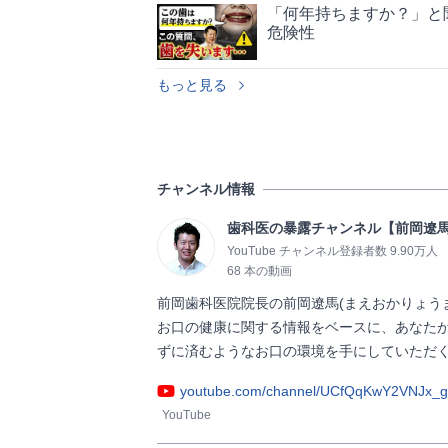
「何年持ちますか？」と
危険性
もっと見る
チャンネル情報
歯科医の暴露チャンネル【前岡遼
YouTube チャンネル登録者数 9.90万人
68 本の動画
前岡歯科医院院長の前岡遼馬(まえおかりょうま)
お口の健康に関する情報をベースに、あなた
ずに済むようなお口の環境を手にしていただくためのコン
youtube.com/channel/UCfQqKwY2VNJx_
YouTube