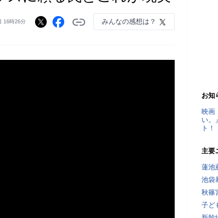
みんなの感想は？
日 16時26分
お知
映画
い。
ト！
主要
蓮池
池袋
秋篠
子ど
新幹