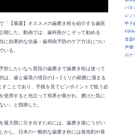
パキ
レン
ネルで「【暴露】オススメの歯磨き粉を紹介する歯医
甲子
FI
公開した。動画では、歯科医がこぞって勧める
音楽
当に効果的な虫歯・歯周病予防のケア方法につい
声優
でいる。
ロケ
予防したいなら普段の歯磨きで歯磨き粉は使って
的は、歯と歯茎の境目の1～2ミリの範囲に溜まる
落とすことであり、手鏡を見てピンポイントで狙う必
を使用すると泡立って視界が塞がれ、磨けた気に
ない」と指摘した。
を最大限に引き出すためには、歯磨き後にうがい
しかし、日本の一般的な歯磨き粉には発泡剤や香