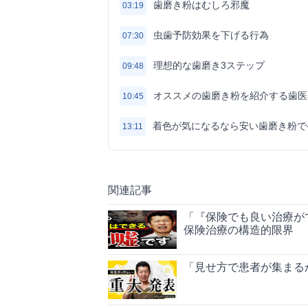
歯磨き粉はむしろ邪魔
03:19
虫歯予防効果を下げる行為
07:30
理想的な歯磨き3ステップ
09:48
オススメの歯磨き粉を紹介する歯医
10:45
着色が気になるなら安い歯磨き粉で
13:11
関連記事
「『保険でも良い治療が
保険治療の構造的限界
「見せ方で患者が集まる