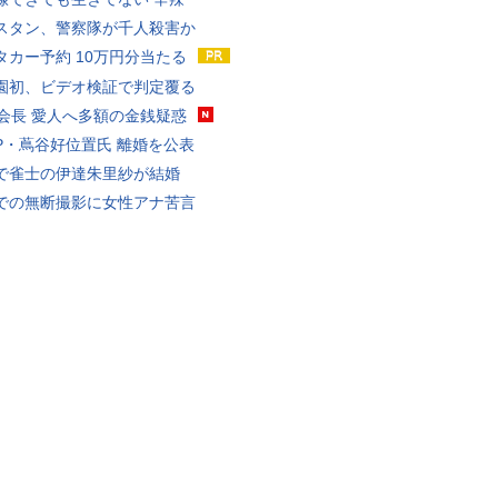
スタン、警察隊が千人殺害か
タカー予約 10万円分当たる
園初、ビデオ検証で判定覆る
FA会長 愛人へ多額の金銭疑惑
P・蔦谷好位置氏 離婚を公表
で雀士の伊達朱里紗が結婚
での無断撮影に女性アナ苦言