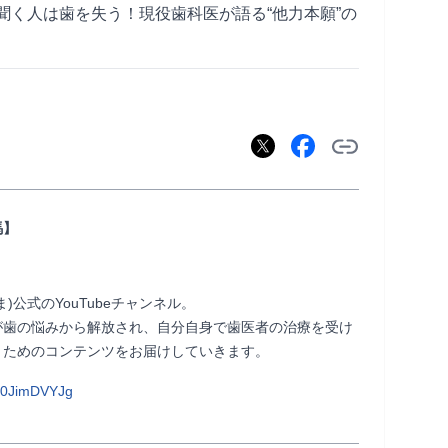
聞く人は歯を失う！現役歯科医が語る“他力本願”の
馬】
公式のYouTubeチャンネル。

が歯の悩みから解放され、自分自身で歯医者の治療を受け
テンツをお届けしていきます。                
g0JimDVYJg