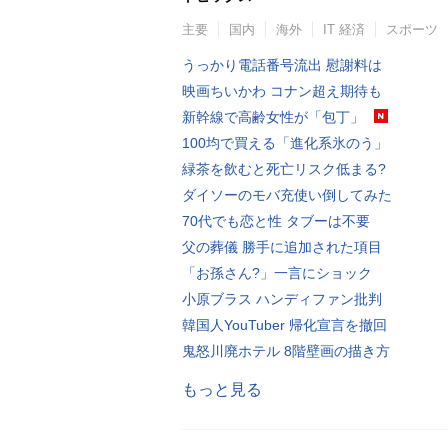
主要
国内
海外
IT 経済
スポーツ
うっかり電話番号流出 慰謝料は
映画ちいかわ コナン超え期待も
新幹線で高齢女性が「包丁」
100均で買える「進化系氷のう」
緑茶を飲むと死亡リスク低まる?
ダイソーのモバ充使い倒してみた
70代でも恋と性 タブーは不要
父の葬儀 勝手に追加された項目
「お孫さん?」一言にショック
小原ブラス ハンディファン批判
韓国人YouTuber 帰化宣言を撤回
鬼怒川廃ホテル 8階壁画の描き方
もっと見る