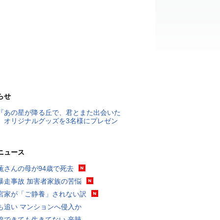
らせ
『あの星が降る丘で、君とまた出会いた
』オリジナルグッズを3名様にプレゼン
ニュース
薫さんの母が94歳で死去
暴走事故 加害者家族の苦悩
宮家が「ご静養」されない訳
も追い マンションへ侵入か
線できても生きてない 辛辣