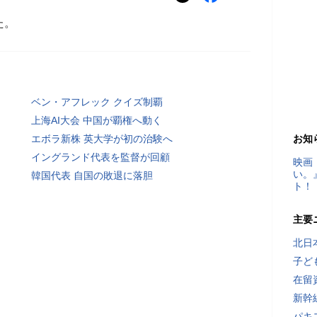
た。
ベン・アフレック クイズ制覇
上海AI大会 中国が覇権へ動く
エボラ新株 英大学が初の治験へ
お知
イングランド代表を監督が回顧
映画
い。
韓国代表 自国の敗退に落胆
ト！
主要
北日
子ど
在留
新幹
パキ