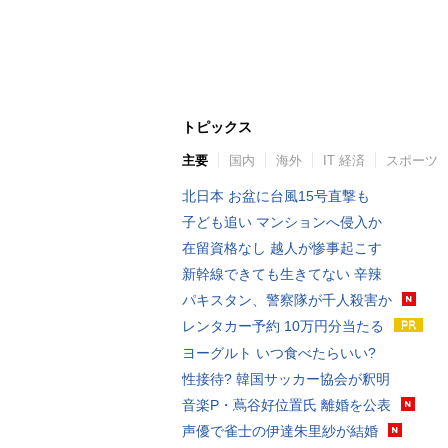
トピックス
主要
国内
海外
IT 経済
スポーツ
北日本 お盆に台風15号直撃も
子ども追い マンションへ侵入か
在留資格なし 越人が惨事起こす
新幹線できても生きてない 辛辣
パキスタン、警察隊が千人殺害か
レンタカー予約 10万円分当たる
ヨーグルト いつ食べたらいい?
性接待? 韓国サッカー協会が釈明
音楽P・蔦谷好位置氏 離婚を公表
声優で雀士の伊達朱里紗が結婚