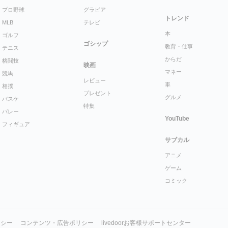
プロ野球
グラビア
トレンド
MLB
テレビ
本
ゴルフ
ゴシップ
教育・仕事
テニス
からだ
格闘技
映画
マネー
競馬
レビュー
車
相撲
プレゼント
グルメ
バスケ
特集
バレー
YouTube
フィギュア
サブカル
アニメ
ゲーム
コミック
リシー
コンテンツ・広告ポリシー
livedoorお客様サポートセンター