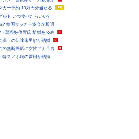
タカー予約 10万円分当たる
グルト いつ食べたらいい?
待? 韓国サッカー協会が釈明
P・蔦谷好位置氏 離婚を公表
で雀士の伊達朱里紗が結婚
での無断撮影に女性アナ苦言
五輪スノボ銅の冨田が結婚