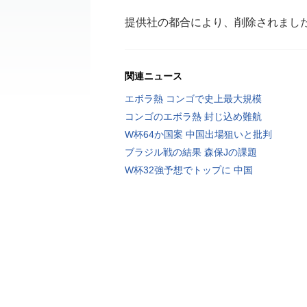
提供社の都合により、削除されまし
関連ニュース
エボラ熱 コンゴで史上最大規模
コンゴのエボラ熱 封じ込め難航
W杯64か国案 中国出場狙いと批判
ブラジル戦の結果 森保Jの課題
W杯32強予想でトップに 中国