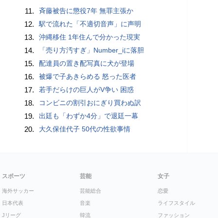
11.
斉藤被告に懲役7年 無罪主張か
12.
駅で流れた「不適切音声」に声明
13.
沖縄移住 1年住んで分かった現実
14.
「売り方汚すぎ」Number_iに落胆
15.
配達員の置き配写真に犬が登場
16.
被爆で子あきらめる 怒った医者
17.
若手だらけの巨人がV争い 困惑
18.
コンビニの割引おにぎり買わぬ訳
19.
出廷も「わずか4分」で退廷一幕
20.
大久保佳代子 50代の性欲事情
スポーツ
芸能
女子
海外サッカー
芸能総合
恋愛
日本代表
音楽
ライフスタイル
Jリーグ
韓流
ファッション