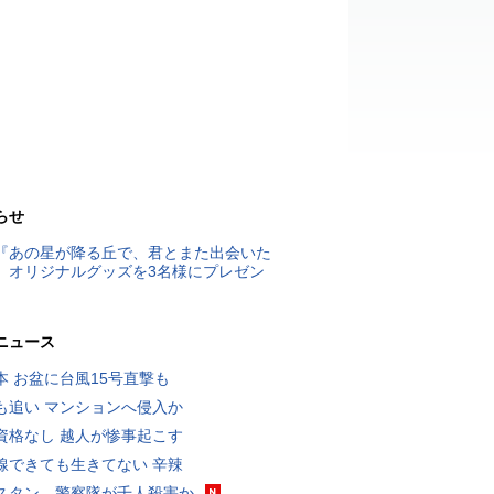
らせ
『あの星が降る丘で、君とまた出会いた
』オリジナルグッズを3名様にプレゼン
ニュース
本 お盆に台風15号直撃も
も追い マンションへ侵入か
資格なし 越人が惨事起こす
線できても生きてない 辛辣
スタン、警察隊が千人殺害か