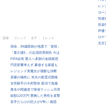
レン
ヨー
性接
音楽
声優
ロケ
芸能
ゴシップ
女子
トレンド
北京
宿命…99歳医師が地震で「覚悟」
「要介護5」の志茂田景樹氏 今は
FIFA会長 愛人へ多額の金銭疑惑
円安影響考えず 豪遊する家庭も
レジェンド美魔女が過酷な決断
原爆の犠牲に 米兵の慰霊式開催
女性騎手の今村聖奈 新潟で負傷
東名や関越道で帰省ラッシュ渋滞
総額120万円 豊胸した男性を直撃
若手だらけの巨人がV争い 困惑