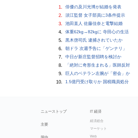
1.
俳優の及川光博が結婚を発表
2.
須江監督 女子部員に3条件提示
3.
池田直人 佐藤佳奈と電撃結婚
4.
体重62kg→82kgに 寺田心の生活
5.
黒木啓司氏 逮捕されていたか
6.
朝ドラ 次週予告に「ゲンナリ」
7.
中日が新庄監督招聘を検討か
8.
「絶対に奇形生まれる」医師反対
9.
巨人のベテラン左腕が「密会」か
10.
1.5億円受け取りか 国税職員処分
ニューストップ
IT 経済
経済総合
主要
マーケット
Web
国内