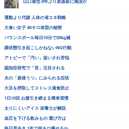
山口達也 8年ぶり楽器姿に感涙か
運動より代謝 人体の省エネ戦略
大食い女子 46キロ体型の秘密
バランスボール毎日10分で20kg減
躁状態引き起こしかねないNG行動
アトピーで「汚い」扱いされ苦悩
認知症研究で「音」注目される
夫の「産後うつ」にみられる症状
大豆を摂取してストレス過食防止
1日10回 お腹引き締まる簡単習慣
太りにくいアイス 栄養士が解説
血圧を下げる飲みもの 選び方は
毎日早歩き 1年で何キロ痩せるか