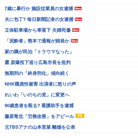
7歳に暴行か 施設従業員の女逮捕
夫に包丁? 毎日新聞記者の女逮捕
立体駐車場から車落下 夫婦死傷
「泥酔者」熊本で通報が頻発か
家の隣が民泊「トラウマなった」
露 原爆投下巡り広島市長を批判
無期刑の「終身刑化」傾向続く
NHK職員性被害 出演者に怒りの声
れいわ「いのちの党」に変更へ
90歳患者を殴る? 看護助手を逮捕
藤原竜也「労務改善」をアピール
元TBSアナの山本里菜 離婚を公表