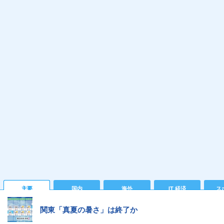
主要
国内
海外
IT 経済
ス
関東「真夏の暑さ」は終了か