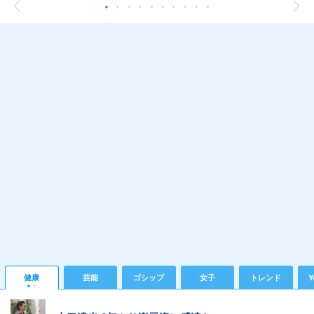
健康
芸能
ゴシップ
女子
トレンド
Y