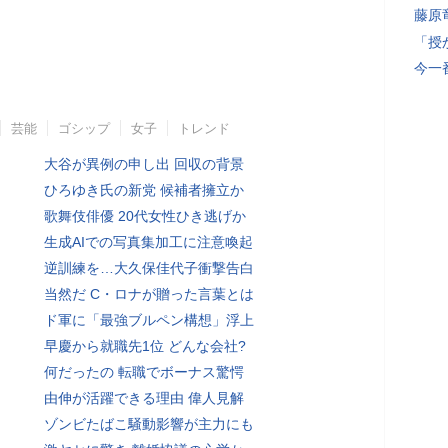
藤原
「授
今一
芸能
ゴシップ
女子
トレンド
大谷が異例の申し出 回収の背景
ひろゆき氏の新党 候補者擁立か
歌舞伎俳優 20代女性ひき逃げか
生成AIでの写真集加工に注意喚起
逆訓練を…大久保佳代子衝撃告白
当然だ C・ロナが贈った言葉とは
ド軍に「最強ブルペン構想」浮上
早慶から就職先1位 どんな会社?
何だったの 転職でボーナス驚愕
由伸が活躍できる理由 偉人見解
ゾンビたばこ騒動影響が主力にも