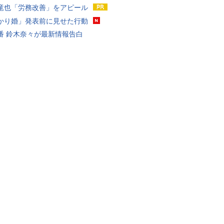
竜也「労務改善」をアピール
かり婚」発表前に見せた行動
番 鈴木奈々が最新情報告白