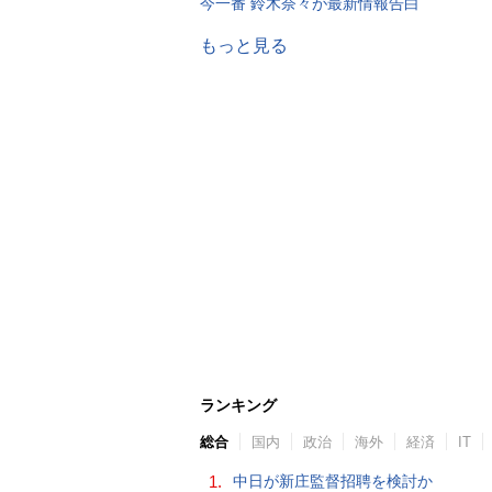
今一番 鈴木奈々が最新情報告白
もっと見る
ランキング
総合
国内
政治
海外
経済
IT
1.
中日が新庄監督招聘を検討か