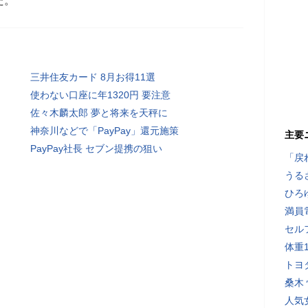
た。
三井住友カード 8月お得11選
使わない口座に年1320円 要注意
佐々木麟太郎 夢と将来を天秤に
神奈川などで「PayPay」還元施策
主要
PayPay社長 セブン提携の狙い
「戻
うる
ひろ
満員
セル
体重
トヨ
桑木
人気