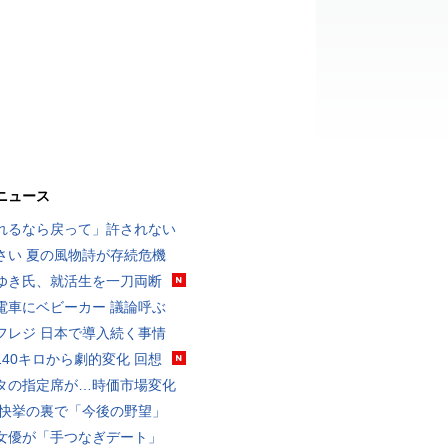
ニュース
れるなら戻って」許されない
さい 夏の風物詩が存続危機
ゆき氏、就活生を一刀両断
電車にベビーカー 議論呼ぶ
フレジ 日本で導入続く事情
140キロから劇的変化 回想
タの指定席が…時価市場変化
 快挙の裏で「今後の野望」
女優が「手つなぎデート」