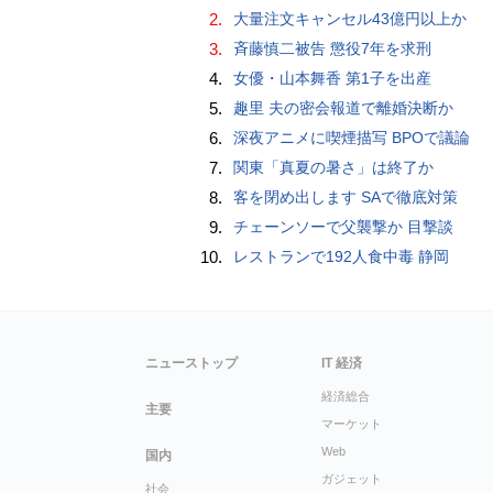
2.
大量注文キャンセル43億円以上か
3.
斉藤慎二被告 懲役7年を求刑
4.
女優・山本舞香 第1子を出産
5.
趣里 夫の密会報道で離婚決断か
6.
深夜アニメに喫煙描写 BPOで議論
7.
関東「真夏の暑さ」は終了か
8.
客を閉め出します SAで徹底対策
9.
チェーンソーで父襲撃か 目撃談
10.
レストランで192人食中毒 静岡
ニューストップ
IT 経済
経済総合
主要
マーケット
Web
国内
ガジェット
社会