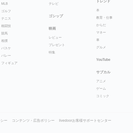
トレンド
MLB
テレビ
本
ゴルフ
ゴシップ
教育・仕事
テニス
からだ
格闘技
映画
マネー
競馬
レビュー
車
相撲
プレゼント
グルメ
バスケ
特集
バレー
YouTube
フィギュア
サブカル
アニメ
ゲーム
コミック
リシー
コンテンツ・広告ポリシー
livedoorお客様サポートセンター