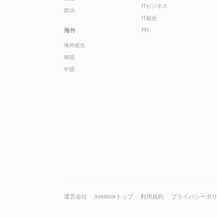
ITビジネス
政治
IT総合
海外
PR
海外総合
韓国
中国
運営会社
livedoorトップ
利用規約
プライバシーポ