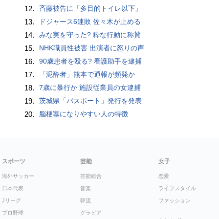
12.
斉藤被告に「多目的トイレ以下」
13.
ドジャース6連敗 佐々木が止める
14.
みな実を守った? 粋な行動に称賛
15.
NHK職員性被害 出演者に怒りの声
16.
90歳患者を殴る? 看護助手を逮捕
17.
「泥酔者」熊本で通報が頻発か
18.
7歳に暴行か 施設従業員の女逮捕
19.
茨城県「パスポート」発行を発表
20.
脳梗塞になりやすい人の特徴
スポーツ
芸能
女子
海外サッカー
芸能総合
恋愛
日本代表
音楽
ライフスタイル
Jリーグ
韓流
ファッション
プロ野球
グラビア