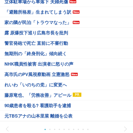
立体駐車場から車落下 夫婦死傷
「避難所格差」生まれてしまう訳
家の隣が民泊「トラウマなった」
露 原爆投下巡り広島市長を批判
警官発砲で死亡 直前に不審行動
無期刑の「終身刑化」傾向続く
NHK職員性被害 出演者に怒りの声
高市氏のPV風視察動画 立憲激怒
れいわ「いのちの党」に変更へ
藤原竜也、「労務改善」アピール
90歳患者を殴る? 看護助手を逮捕
元TBSアナの山本里菜 離婚を公表