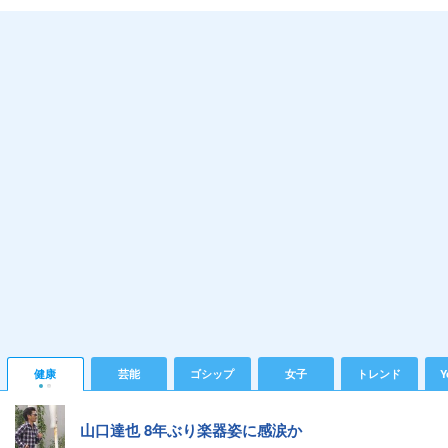
健康
芸能
ゴシップ
女子
トレンド
Y
山口達也 8年ぶり楽器姿に感涙か