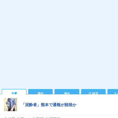
主要
国内
海外
IT 経済
ス
「泥酔者」熊本で通報が頻発か