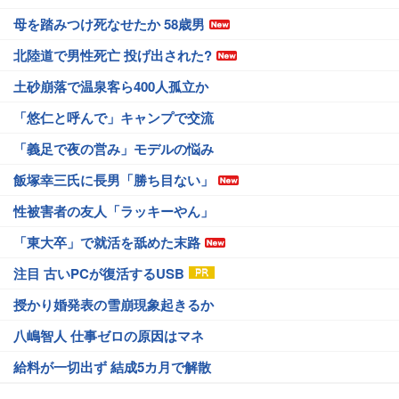
母を踏みつけ死なせたか 58歳男
北陸道で男性死亡 投げ出された?
土砂崩落で温泉客ら400人孤立か
「悠仁と呼んで」キャンプで交流
「義足で夜の営み」モデルの悩み
飯塚幸三氏に長男「勝ち目ない」
性被害者の友人「ラッキーやん」
「東大卒」で就活を舐めた末路
注目 古いPCが復活するUSB
授かり婚発表の雪崩現象起きるか
八嶋智人 仕事ゼロの原因はマネ
給料が一切出ず 結成5カ月で解散