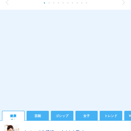
健康
芸能
ゴシップ
女子
トレンド
Y