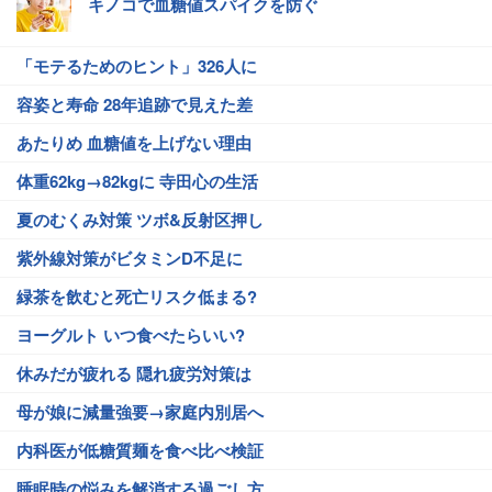
キノコで血糖値スパイクを防ぐ
「モテるためのヒント」326人に
容姿と寿命 28年追跡で見えた差
あたりめ 血糖値を上げない理由
体重62kg→82kgに 寺田心の生活
夏のむくみ対策 ツボ&反射区押し
紫外線対策がビタミンD不足に
緑茶を飲むと死亡リスク低まる?
ヨーグルト いつ食べたらいい?
休みだが疲れる 隠れ疲労対策は
母が娘に減量強要→家庭内別居へ
内科医が低糖質麺を食べ比べ検証
睡眠時の悩みを解消する過ごし方