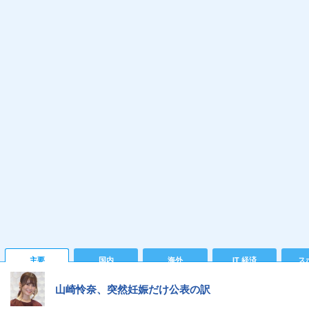
主要
国内
海外
IT 経済
ス
山崎怜奈、突然妊娠だけ公表の訳