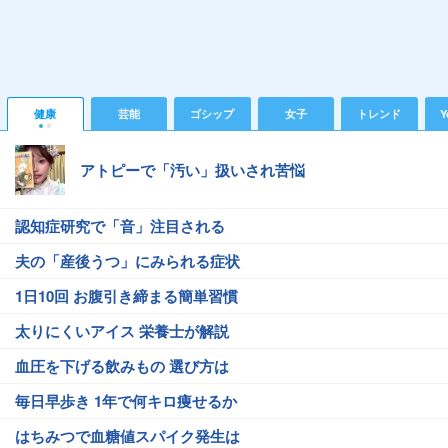
健康
芸能
ゴシップ
女子
トレンド
Y
アトピーで「汚い」扱いされ苦悩
認知症研究で「音」注目される
夫の「産後うつ」にみられる症状
1日10回 お腹引き締まる簡単習慣
太りにくいアイス 栄養士が解説
血圧を下げる飲みもの 選び方は
毎日早歩き 1年で何キロ痩せるか
はちみつで血糖値スパイク発生は