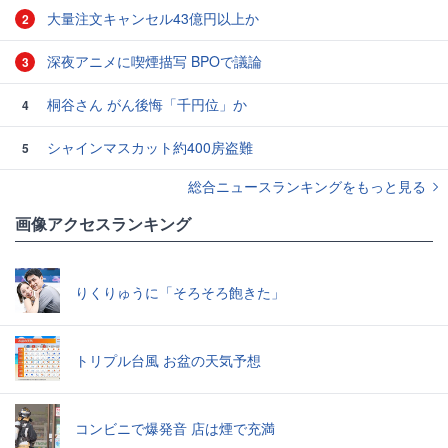
大量注文キャンセル43億円以上か
2
深夜アニメに喫煙描写 BPOで議論
3
桐谷さん がん後悔「千円位」か
4
シャインマスカット約400房盗難
5
総合ニュースランキングをもっと見る
画像アクセスランキング
りくりゅうに「そろそろ飽きた」
トリプル台風 お盆の天気予想
コンビニで爆発音 店は煙で充満