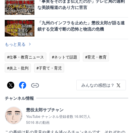
「事実をそのまま伝えたのか」テレビ局の過剰
な美談報道のあり方に苦言
「九州のインフラを止めた」懲役太郎が語る連
鎖する交通寸断の恐怖と物流の危機
もっと見る
#仕事・教育ニュース
#ネットで話題
#育児・教育
#炎上・批判
#子育て・育児
みんなの感想は？
チャンネル情報
懲役太郎サブチャン
YouTube チャンネル登録者数 16.90万人
5016 本の動画
この番組は私の意見や考えを述べるチャンネルです。それぞれの