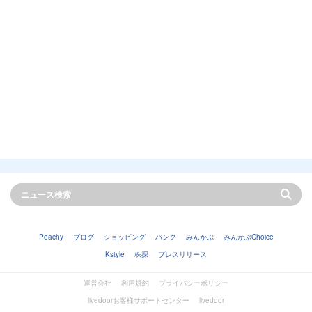
Peachy
ブログ
ショッピング
バンク
みんかぶ
みんかぶChoice
Kstyle
株探
プレスリリース
運営会社
利用規約
プライバシーポリシー
livedoorお客様サポートセンター
livedoor