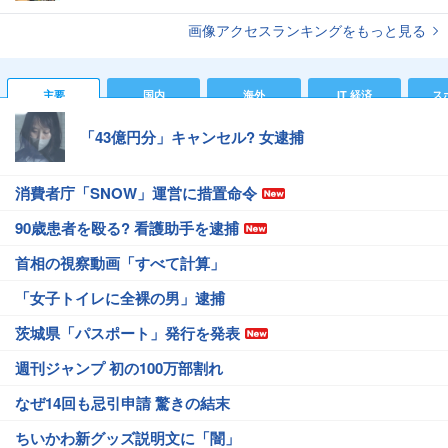
画像アクセスランキングをもっと見る
主要
国内
海外
IT 経済
ス
「43億円分」キャンセル? 女逮捕
消費者庁「SNOW」運営に措置命令
90歳患者を殴る? 看護助手を逮捕
首相の視察動画「すべて計算」
「女子トイレに全裸の男」逮捕
茨城県「パスポート」発行を発表
週刊ジャンプ 初の100万部割れ
なぜ14回も忌引申請 驚きの結末
ちいかわ新グッズ説明文に「闇」