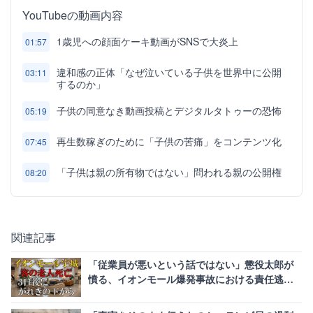
YouTubeの動画内容
1歳児への顔面ケーキ動画がSNSで大炎上
01:57
違和感の正体「なぜ泣いている子供を世界中に公開
03:11
するのか」
子供の同意なき動画投稿とデジタルタトゥーの恐怖
05:19
再生数稼ぎのために「子供の苦痛」をコンテンツ化
07:45
「子供は親の所有物ではない」問われる親の公開権
08:20
関連記事
「従業員が悪いという話ではない」懲役太郎が
憤る、イオンモール爆発事故における責任逃れ
の闇