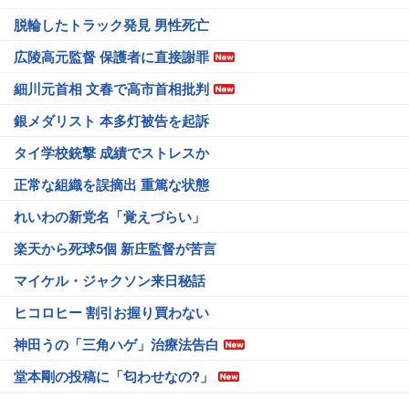
脱輪したトラック発見 男性死亡
広陵高元監督 保護者に直接謝罪
細川元首相 文春で高市首相批判
銀メダリスト 本多灯被告を起訴
タイ学校銃撃 成績でストレスか
正常な組織を誤摘出 重篤な状態
れいわの新党名「覚えづらい」
楽天から死球5個 新庄監督が苦言
マイケル・ジャクソン来日秘話
ヒコロヒー 割引お握り買わない
神田うの「三角ハゲ」治療法告白
堂本剛の投稿に「匂わせなの?」