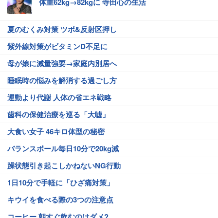
体重62kg→82kgに 寺田心の生活
夏のむくみ対策 ツボ&反射区押し
紫外線対策がビタミンD不足に
母が娘に減量強要→家庭内別居へ
睡眠時の悩みを解消する過ごし方
運動より代謝 人体の省エネ戦略
歯科の保健治療を巡る「大嘘」
大食い女子 46キロ体型の秘密
バランスボール毎日10分で20kg減
躁状態引き起こしかねないNG行動
1日10分で手軽に「ひざ痛対策」
キウイを食べる際の3つの注意点
コーヒー 朝すぐ飲むのはダメ?