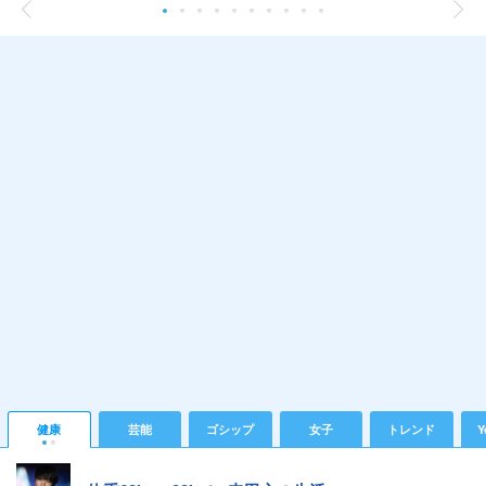
健康
芸能
ゴシップ
女子
トレンド
Y