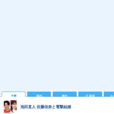
主要
国内
海外
IT 経済
ス
池田直人 佐藤佳奈と電撃結婚