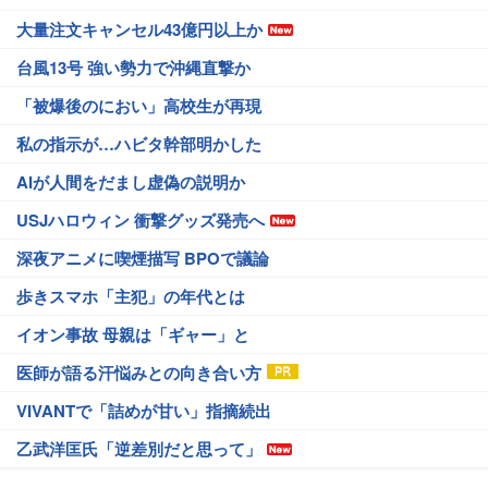
大量注文キャンセル43億円以上か
台風13号 強い勢力で沖縄直撃か
「被爆後のにおい」高校生が再現
私の指示が…ハビタ幹部明かした
AIが人間をだまし虚偽の説明か
USJハロウィン 衝撃グッズ発売へ
深夜アニメに喫煙描写 BPOで議論
歩きスマホ「主犯」の年代とは
イオン事故 母親は「ギャー」と
医師が語る汗悩みとの向き合い方
VIVANTで「詰めが甘い」指摘続出
乙武洋匡氏「逆差別だと思って」