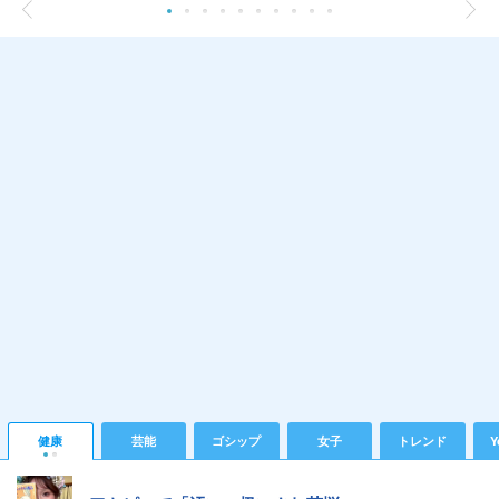
健康
芸能
ゴシップ
女子
トレンド
Y