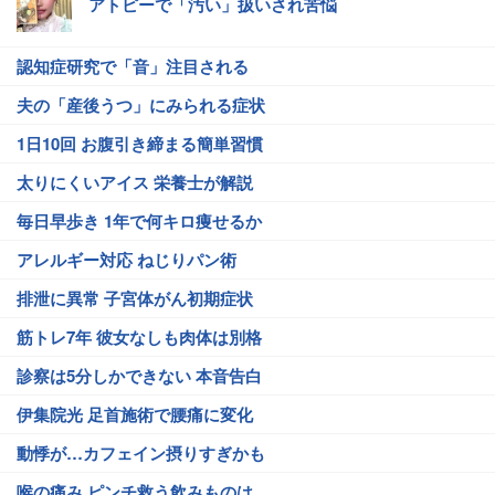
アトピーで「汚い」扱いされ苦悩
認知症研究で「音」注目される
夫の「産後うつ」にみられる症状
1日10回 お腹引き締まる簡単習慣
太りにくいアイス 栄養士が解説
毎日早歩き 1年で何キロ痩せるか
アレルギー対応 ねじりパン術
排泄に異常 子宮体がん初期症状
筋トレ7年 彼女なしも肉体は別格
診察は5分しかできない 本音告白
伊集院光 足首施術で腰痛に変化
動悸が…カフェイン摂りすぎかも
喉の痛み ピンチ救う飲みものは