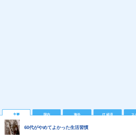
主要
国内
海外
IT 経済
ス
60代がやめてよかった生活習慣