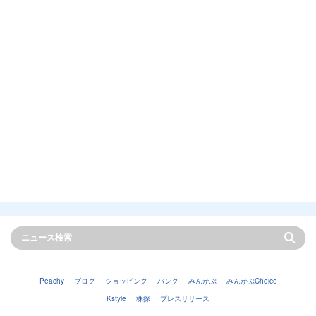
Peachy
ブログ
ショッピング
バンク
みんかぶ
みんかぶChoice
Kstyle
株探
プレスリリース