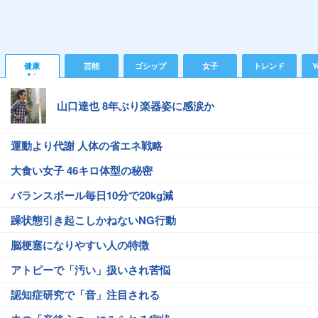
健康
芸能
ゴシップ
女子
トレンド
Y
山口達也 8年ぶり楽器姿に感涙か
運動より代謝 人体の省エネ戦略
大食い女子 46キロ体型の秘密
バランスボール毎日10分で20kg減
躁状態引き起こしかねないNG行動
脳梗塞になりやすい人の特徴
アトピーで「汚い」扱いされ苦悩
認知症研究で「音」注目される