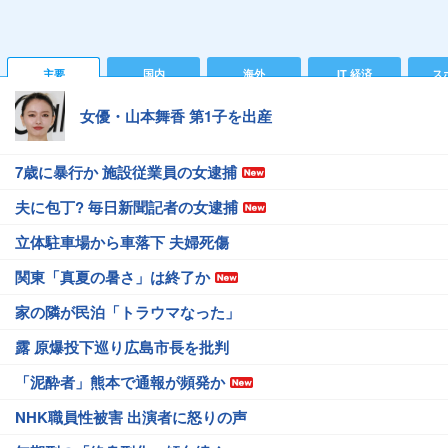
主要
国内
海外
IT 経済
ス
女優・山本舞香 第1子を出産
7歳に暴行か 施設従業員の女逮捕
夫に包丁? 毎日新聞記者の女逮捕
立体駐車場から車落下 夫婦死傷
関東「真夏の暑さ」は終了か
家の隣が民泊「トラウマなった」
露 原爆投下巡り広島市長を批判
「泥酔者」熊本で通報が頻発か
NHK職員性被害 出演者に怒りの声