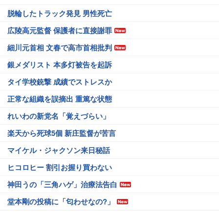
脱輪したトラック発見 男性死亡
広陵高元監督 保護者に直接謝罪
細川元首相 文春で高市首相批判
銀メダリスト 本多灯被告を起訴
タイ学校銃撃 成績でストレスか
正常な組織を誤摘出 重篤な状態
れいわの新党名「覚えづらい」
楽天から死球5個 新庄監督が苦言
マイケル・ジャクソン来日秘話
ヒコロヒー 割引お握り買わない
神田うの「三角ハゲ」治療法告白
堂本剛の投稿に「匂わせなの?」