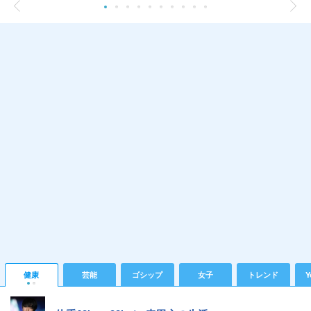
健康
芸能
ゴシップ
女子
トレンド
Y