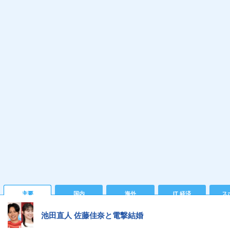
主要
国内
海外
IT 経済
ス
池田直人 佐藤佳奈と電撃結婚