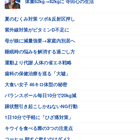
体重62kg→82kgに 寺田心の生活
夏のむくみ対策 ツボ&反射区押し
紫外線対策がビタミンD不足に
母が娘に減量強要→家庭内別居へ
睡眠時の悩みを解消する過ごし方
運動より代謝 人体の省エネ戦略
歯科の保健治療を巡る「大嘘」
大食い女子 46キロ体型の秘密
バランスボール毎日10分で20kg減
躁状態引き起こしかねないNG行動
1日10分で手軽に「ひざ痛対策」
キウイを食べる際の3つの注意点
コーヒー 朝すぐ飲むのはダメ?