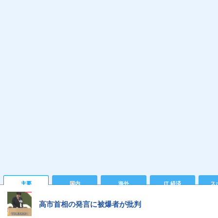
主要
国内
海外
IT 経済
ス
高市首相の発言に被爆者が批判