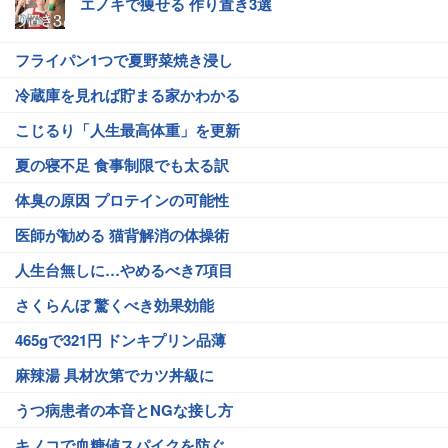
エノキで痩せる 作り置き3選
フライパン1つで夏野菜焼き浸し
冷蔵庫を見れば貯まる家かわかる
こじるり「人生最高体重」を更新
夏の寝不足 食事制限でも太る訳
体臭の原因 プロテインの可能性
医師が勧める 猫背解消の体操術
人生台無しに…やめるべき7項目
さくらんぼ 驚くべき効果効能
465gで321円 ドンキプリン品薄
麻辣湯 具材次第でカツ丼級に
うつ病患者の本音とNGな接し方
キノコで血糖値スパイクを防ぐ