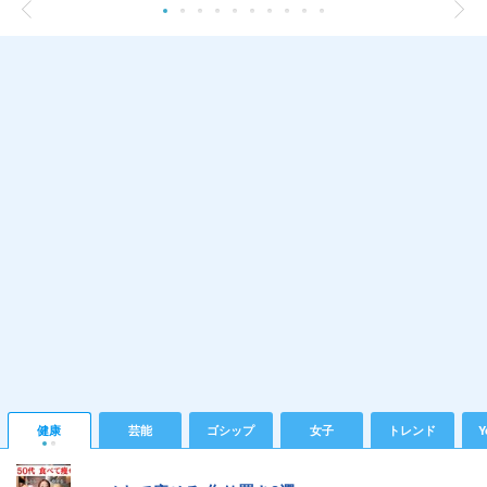
健康
芸能
ゴシップ
女子
トレンド
Y