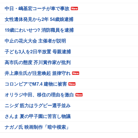
中日・嶋基宏コーチが車で事故
女性遺体発見から2年 54歳娘逮捕
19歳にわいせつ? 消防職員を逮捕
中止の花火大会 主催者が説明
子ども3人を2日半放置 母親逮捕
高市氏の態度 芥川賞作家が批判
井上康生氏が注意喚起 規律守れ
コロンビアでM7.4 建物に被害
オリラジ中田、移住の理由を激白
ニシダ 筋力はラグビー選手並み
さんま 夏の甲子園に苦言し物議
ナガノ氏 映画制作「暗中模索」