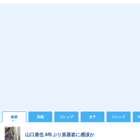
健康
芸能
ゴシップ
女子
トレンド
Y
山口達也 8年ぶり楽器姿に感涙か