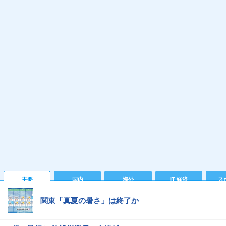
主要
国内
海外
IT 経済
ス
関東「真夏の暑さ」は終了か