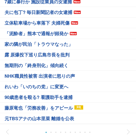
7歳に暴行か 施設従業員の女逮捕
夫に包丁? 毎日新聞記者の女逮捕
立体駐車場から車落下 夫婦死傷
「泥酔者」熊本で通報が頻発か
家の隣が民泊「トラウマなった」
露 原爆投下巡り広島市長を批判
無期刑の「終身刑化」傾向続く
NHK職員性被害 出演者に怒りの声
れいわ「いのちの党」に変更へ
90歳患者を殴る? 看護助手を逮捕
藤原竜也「労務改善」をアピール
元TBSアナの山本里菜 離婚を公表