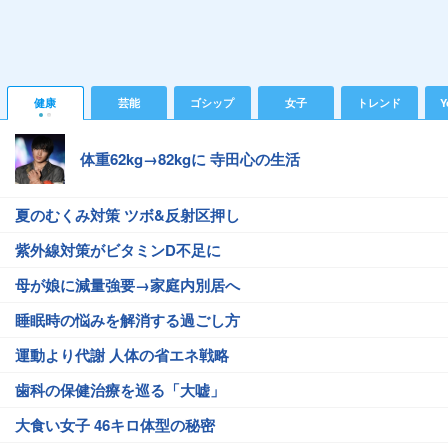
健康
芸能
ゴシップ
女子
トレンド
Y
体重62kg→82kgに 寺田心の生活
夏のむくみ対策 ツボ&反射区押し
紫外線対策がビタミンD不足に
母が娘に減量強要→家庭内別居へ
睡眠時の悩みを解消する過ごし方
運動より代謝 人体の省エネ戦略
歯科の保健治療を巡る「大嘘」
大食い女子 46キロ体型の秘密