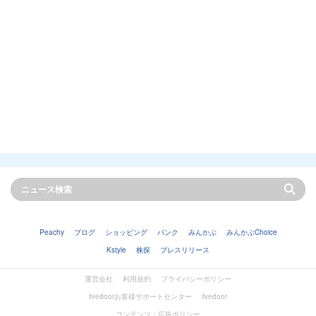
Peachy
ブログ
ショッピング
バンク
みんかぶ
みんかぶChoice
Kstyle
株探
プレスリリース
運営会社
利用規約
プライバシーポリシー
livedoorお客様サポートセンター
livedoor
コンテンツ・広告ポリシー