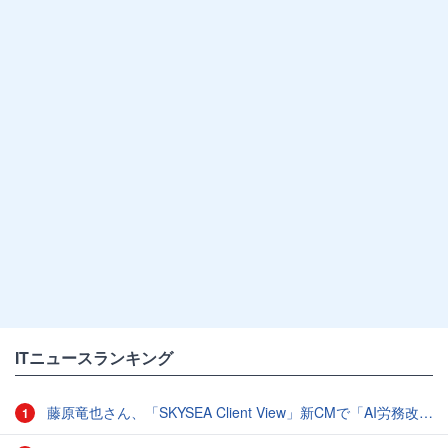
ITニュースランキング
藤原竜也さん、「SKYSEA Client View」新CMで「AI労務改善」をアピール 働き方をAIが分析したら「すぐに休んで」と言われる？
1