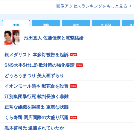
画像アクセスランキングをもっと見る
主要
国内
海外
IT 経済
ス
池田直人 佐藤佳奈と電撃結婚
銀メダリスト 本多灯被告を起訴
SNS大手5社に詐欺対策の強化要請
どうろうまつり 美人画ずらり
イオンモール熊本 献花台を設置
江別集団暴行死 裁判長強く非難
正常な組織を誤摘出 重篤な状態
くら寿司 閉店間際の大盛り話題
黒木啓司氏 逮捕されていたか