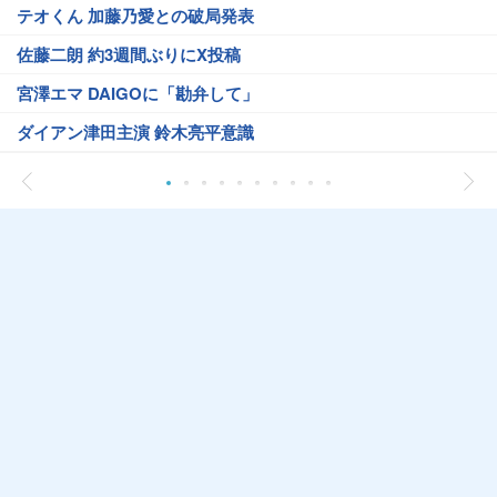
テオくん 加藤乃愛との破局発表
佐藤二朗 約3週間ぶりにX投稿
宮澤エマ DAIGOに「勘弁して」
ダイアン津田主演 鈴木亮平意識