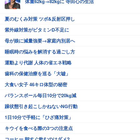
体重62kg→82kgに 寺田心の生活
夏のむくみ対策 ツボ&反射区押し
紫外線対策がビタミンD不足に
母が娘に減量強要→家庭内別居へ
睡眠時の悩みを解消する過ごし方
運動より代謝 人体の省エネ戦略
歯科の保健治療を巡る「大嘘」
大食い女子 46キロ体型の秘密
バランスボール毎日10分で20kg減
躁状態引き起こしかねないNG行動
1日10分で手軽に「ひざ痛対策」
キウイを食べる際の3つの注意点
コーヒー 朝すぐ飲むのはダメ?