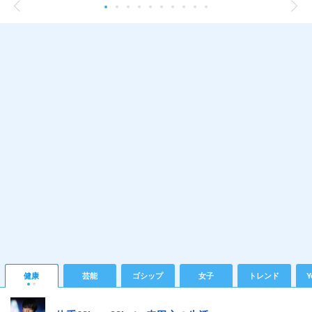
健康
芸能
ゴシップ
女子
トレンド
Y