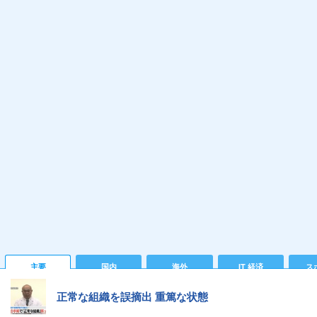
主要
国内
海外
IT 経済
ス
正常な組織を誤摘出 重篤な状態