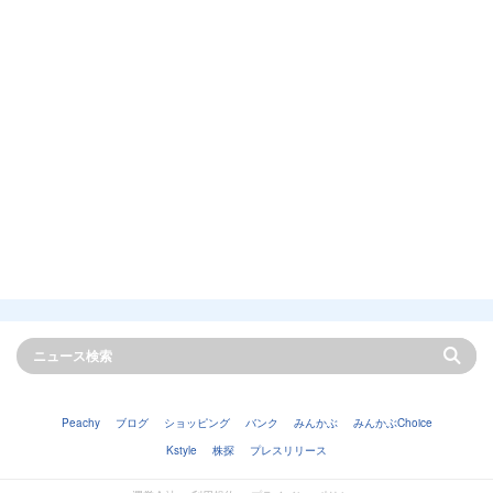
Peachy
ブログ
ショッピング
バンク
みんかぶ
みんかぶChoice
Kstyle
株探
プレスリリース