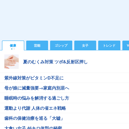
健康
芸能
ゴシップ
女子
トレンド
Y
夏のむくみ対策 ツボ&反射区押し
紫外線対策がビタミンD不足に
母が娘に減量強要→家庭内別居へ
睡眠時の悩みを解消する過ごし方
運動より代謝 人体の省エネ戦略
歯科の保健治療を巡る「大嘘」
大食い女子 46キロ体型の秘密