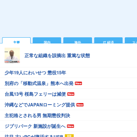
主要
国内
海外
IT 経済
ス
正常な組織を誤摘出 重篤な状態
少年19人にわいせつ 懲役15年
別府の「移動式温泉」熊本へ出発
台風13号 桜島フェリーは減便
沖縄などでJAPANローミング提供
主犯格とされる男 無期懲役判決
ジブリパーク 新施設が誕生へ
注目 古いPCが復活するUSB