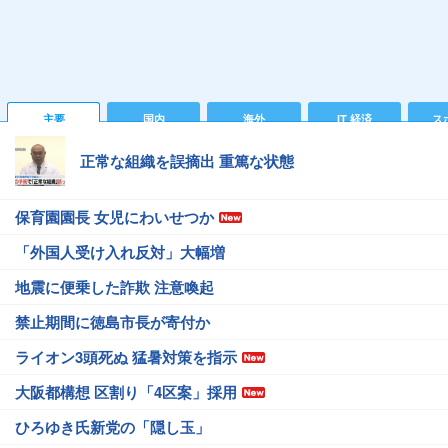
主要
国内
海外
IT 経済
ス
正常な組織を誤摘出 重篤な状態
保育園園長 女児にわいせつか
「外国人受け入れ反対」大幅増
地震に便乗した詐欺 注意喚起
禁止期間に徳島市長が寄付か
ライオン3頭死ぬ 猛暑対策を指示
大阪都構想 区割り「4区案」採用
ひろゆき氏新党の「隠し玉」