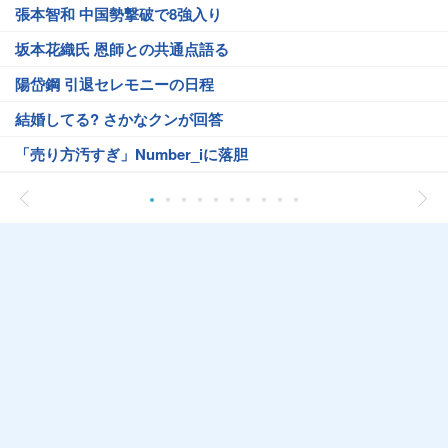
張本智和 中国勢撃破で8強入り
坂本花織氏 恩師との共通点語る
陽岱鋼 引退セレモニーの日程
結婚してる? さかなクンが回答
「売り方汚すぎ」Number_iに落胆