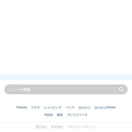
Peachy
ブログ
ショッピング
バンク
みんかぶ
みんかぶChoice
Kstyle
株探
プレスリリース
運営会社
利用規約
プライバシーポリシー