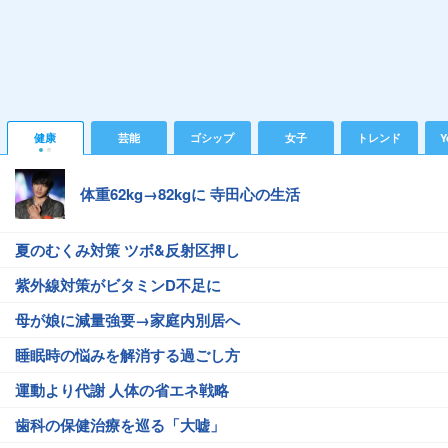
健康
芸能
ゴシップ
女子
トレンド
Y
体重62kg→82kgに 寺田心の生活
夏のむくみ対策 ツボ&反射区押し
紫外線対策がビタミンD不足に
母が娘に減量強要→家庭内別居へ
睡眠時の悩みを解消する過ごし方
運動より代謝 人体の省エネ戦略
歯科の保健治療を巡る「大嘘」