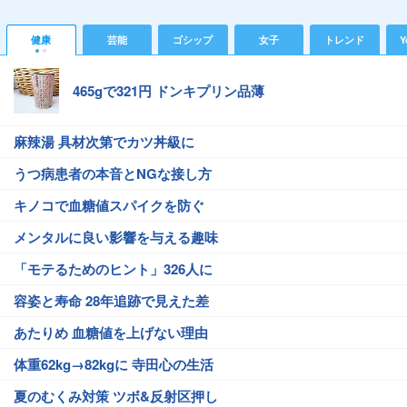
健康
芸能
ゴシップ
女子
トレンド
Y
465gで321円 ドンキプリン品薄
麻辣湯 具材次第でカツ丼級に
うつ病患者の本音とNGな接し方
キノコで血糖値スパイクを防ぐ
メンタルに良い影響を与える趣味
「モテるためのヒント」326人に
容姿と寿命 28年追跡で見えた差
あたりめ 血糖値を上げない理由
体重62kg→82kgに 寺田心の生活
夏のむくみ対策 ツボ&反射区押し