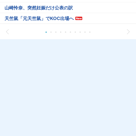
山崎怜奈、突然妊娠だけ公表の訳
天竺鼠「元天竺鼠」でKOC出場へ