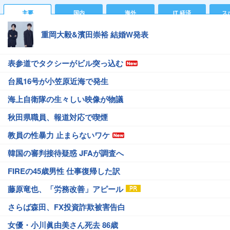
主要
国内
海外
IT 経済
ス
重岡大毅&濱田崇裕 結婚W発表
表参道でタクシーがビル突っ込む
台風16号が小笠原近海で発生
海上自衛隊の生々しい映像が物議
秋田県職員、報道対応で喫煙
教員の性暴力 止まらないワケ
韓国の審判接待疑惑 JFAが調査へ
FIREの45歳男性 仕事復帰した訳
藤原竜也、「労務改善」アピール
さらば森田、FX投資詐欺被害告白
女優・小川眞由美さん死去 86歳