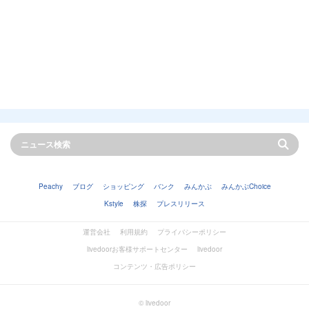
Peachy
ブログ
ショッピング
バンク
みんかぶ
みんかぶChoice
Kstyle
株探
プレスリリース
運営会社
利用規約
プライバシーポリシー
livedoorお客様サポートセンター
livedoor
コンテンツ・広告ポリシー
© livedoor