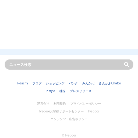
Peachy
ブログ
ショッピング
バンク
みんかぶ
みんかぶChoice
Kstyle
株探
プレスリリース
運営会社
利用規約
プライバシーポリシー
livedoorお客様サポートセンター
livedoor
コンテンツ・広告ポリシー
© livedoor