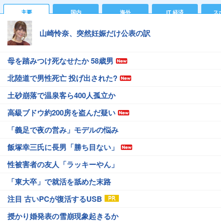
主要
国内
海外
IT 経済
ス
山崎怜奈、突然妊娠だけ公表の訳
母を踏みつけ死なせたか 58歳男
北陸道で男性死亡 投げ出された?
土砂崩落で温泉客ら400人孤立か
高級ブドウ約200房を盗んだ疑い
「義足で夜の営み」モデルの悩み
飯塚幸三氏に長男「勝ち目ない」
性被害者の友人「ラッキーやん」
「東大卒」で就活を舐めた末路
注目 古いPCが復活するUSB
授かり婚発表の雪崩現象起きるか