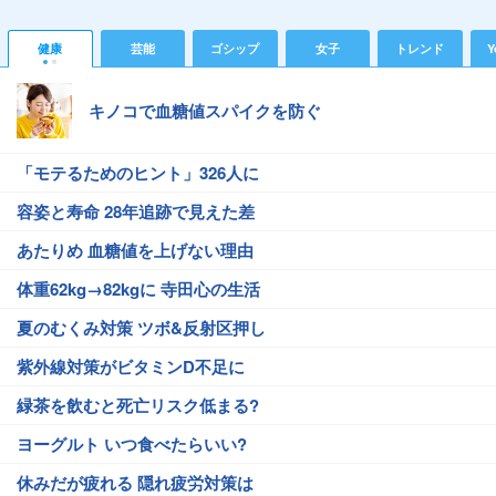
健康
芸能
ゴシップ
女子
トレンド
Y
キノコで血糖値スパイクを防ぐ
「モテるためのヒント」326人に
容姿と寿命 28年追跡で見えた差
あたりめ 血糖値を上げない理由
体重62kg→82kgに 寺田心の生活
夏のむくみ対策 ツボ&反射区押し
紫外線対策がビタミンD不足に
緑茶を飲むと死亡リスク低まる?
ヨーグルト いつ食べたらいい?
休みだが疲れる 隠れ疲労対策は