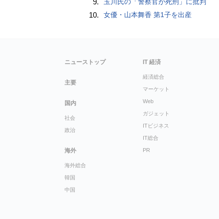
9.
玉川氏の「警察官が死刑」に批判
10.
女優・山本舞香 第1子を出産
ニューストップ
IT 経済
経済総合
主要
マーケット
Web
国内
ガジェット
社会
ITビジネス
政治
IT総合
海外
PR
海外総合
韓国
中国