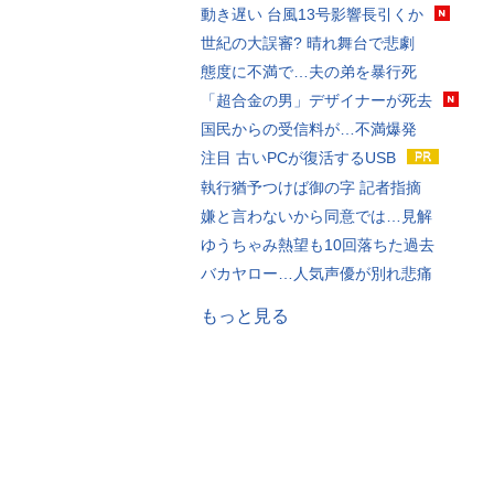
動き遅い 台風13号影響長引くか
世紀の大誤審? 晴れ舞台で悲劇
態度に不満で…夫の弟を暴行死
「超合金の男」デザイナーが死去
国民からの受信料が…不満爆発
注目 古いPCが復活するUSB
執行猶予つけば御の字 記者指摘
嫌と言わないから同意では…見解
ゆうちゃみ熱望も10回落ちた過去
バカヤロー…人気声優が別れ悲痛
もっと見る