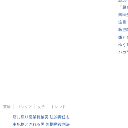
「超
国民
注目
執行
嫌と
ゆう
バカ
芸能
ゴシップ
女子
トレンド
店に戻り従業員被災 法的責任も
主犯格とされる男 無期懲役判決