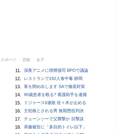
スポーツ
芸能
女子
11.
深夜アニメに喫煙描写 BPOで議論
12.
レストランで192人食中毒 静岡
13.
客を閉め出します SAで徹底対策
14.
90歳患者を殴る? 看護助手を逮捕
15.
ドジャース6連敗 佐々木が止める
16.
主犯格とされる男 無期懲役判決
17.
チェーンソーで父襲撃か 目撃談
18.
斉藤被告に「多目的トイレ以下」