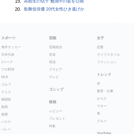
19.
高校生の信子 勉強中の姿を公開
20.
歌舞伎俳優 20代女性ひき逃げか
スポーツ
芸能
女子
海外サッカー
芸能総合
恋愛
日本代表
音楽
ライフスタイル
Jリーグ
韓流
ファッション
プロ野球
グラビア
トレンド
MLB
テレビ
本
ゴルフ
ゴシップ
教育・仕事
テニス
からだ
格闘技
映画
マネー
競馬
レビュー
車
相撲
プレゼント
グルメ
バスケ
特集
バレー
YouTube