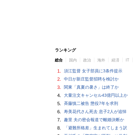
ランキング
総合
国内
政治
海外
経済
IT
1.
須江監督 女子部員に3条件提示
2.
中日が新庄監督招聘を検討か
3.
関東「真夏の暑さ」は終了か
4.
大量注文キャンセル43億円以上か
5.
斉藤慎二被告 懲役7年を求刑
6.
寿美花代さん死去 息子2人が追悼
7.
趣里 夫の密会報道で離婚決断か
8.
「避難所格差」生まれてしまう訳