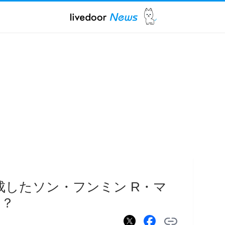
成したソン・フンミン R・マ
る？