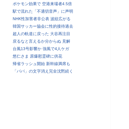
ポケモン効果で 空港来場者4.5倍
駅で流れた「不適切音声」に声明
NHK性加害者非公表 波紋広がる
韓国サッカー協会に性的接待過去
超人の軌道に戻った 大谷再注目
戻るなと言えるか分からぬ 見解
台風13号影響か 強風で4人ケガ
悠仁さま 原爆慰霊碑に供花
帰省ラッシュ開始 新幹線満席も
「パパ」の文字消え完全沈黙続く