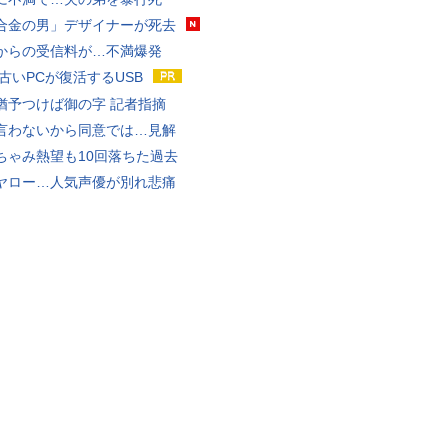
合金の男」デザイナーが死去
からの受信料が…不満爆発
 古いPCが復活するUSB
猶予つけば御の字 記者指摘
言わないから同意では…見解
ちゃみ熱望も10回落ちた過去
ヤロー…人気声優が別れ悲痛