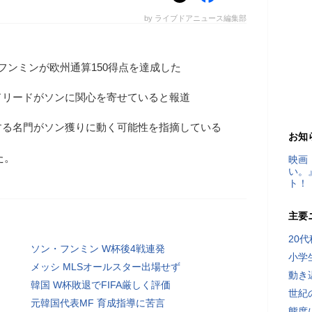
by ライブドアニュース編集部
フンミンが欧州通算150得点を達成した
ドリードがソンに関心を寄せていると報道
する名門がソン獲りに動く可能性を指摘している
お知
た。
映画
い。
ト！
主要
20
ソン・フンミン W杯後4戦連発
小学
メッシ MLSオールスター出場せず
動き
韓国 W杯敗退でFIFA厳しく評価
世紀
元韓国代表MF 育成指導に苦言
態度