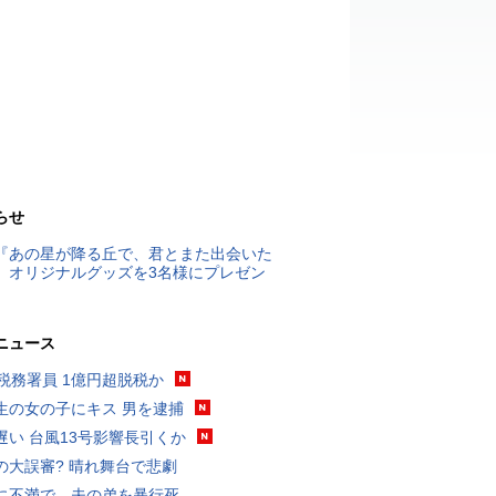
らせ
『あの星が降る丘で、君とまた出会いた
』オリジナルグッズを3名様にプレゼン
ニュース
代税務署員 1億円超脱税か
生の女の子にキス 男を逮捕
遅い 台風13号影響長引くか
の大誤審? 晴れ舞台で悲劇
に不満で…夫の弟を暴行死