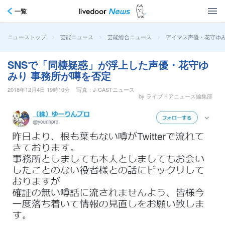
一覧
>
>
>
アイマス声優・花守ゆみ
ニューストップ
芸能ニュース
芸能総合ニュース
SNSで「同棲疑惑」が浮上した声優・花守ゆ
みり 事務所が噂を否定
2018年12月4日 19時10分
写真：J-CASTニュース
by ライブドアニュース編集部