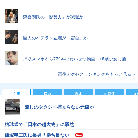
森喜朗氏の「影響力」が減退か
巨人のベテラン左腕が「密会」か
押収スマホから770本のわいせつ動画 15歳少女に酒と薬飲ませ性的暴行か 54歳男を再逮捕 「薬もありますよ」とSNSで誘い出し
画像アクセスランキングをもっと見る
主要
国内
海外
IT 経済
ス
流しのタクシー捕まらない元凶か
始球式で「日本の超大物」に騒然
飯塚幸三氏に長男「勝ち目ない」