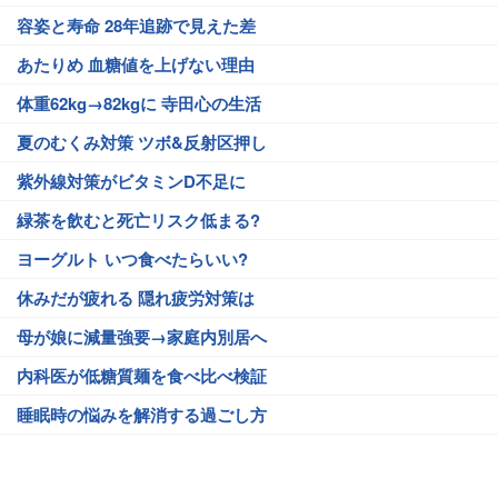
容姿と寿命 28年追跡で見えた差
あたりめ 血糖値を上げない理由
体重62kg→82kgに 寺田心の生活
夏のむくみ対策 ツボ&反射区押し
紫外線対策がビタミンD不足に
緑茶を飲むと死亡リスク低まる?
ヨーグルト いつ食べたらいい?
休みだが疲れる 隠れ疲労対策は
母が娘に減量強要→家庭内別居へ
内科医が低糖質麺を食べ比べ検証
睡眠時の悩みを解消する過ごし方