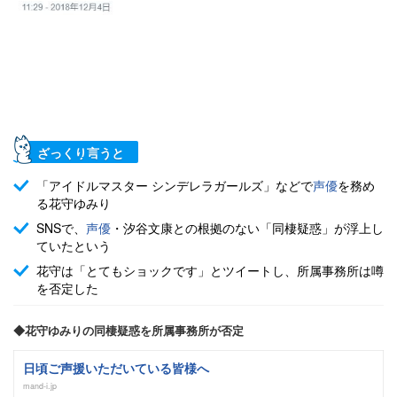
ざっくり言うと
「アイドルマスター シンデレラガールズ」などで
声優
を務め
る花守ゆみり
SNSで、
声優
・汐谷文康との根拠のない「同棲疑惑」が浮上し
ていたという
花守は「とてもショックです」とツイートし、所属事務所は噂
を否定した
◆花守ゆみりの同棲疑惑を所属事務所が否定
日頃ご声援いただいている皆様へ
mand-i.jp