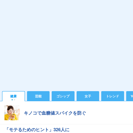
健康
芸能
ゴシップ
女子
トレンド
Y
キノコで血糖値スパイクを防ぐ
「モテるためのヒント」326人に