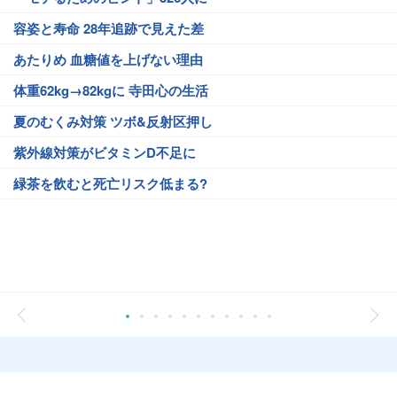
容姿と寿命 28年追跡で見えた差
あたりめ 血糖値を上げない理由
体重62kg→82kgに 寺田心の生活
夏のむくみ対策 ツボ&反射区押し
紫外線対策がビタミンD不足に
緑茶を飲むと死亡リスク低まる?