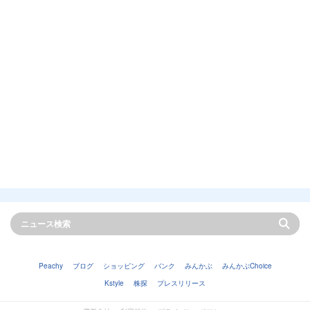
Peachy
ブログ
ショッピング
バンク
みんかぶ
みんかぶChoice
Kstyle
株探
プレスリリース