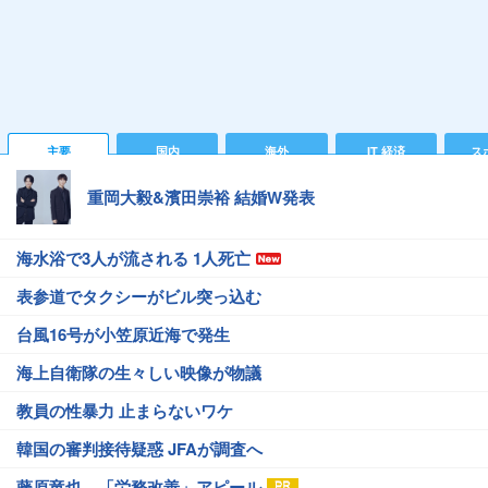
主要
国内
海外
IT 経済
ス
重岡大毅&濱田崇裕 結婚W発表
海水浴で3人が流される 1人死亡
表参道でタクシーがビル突っ込む
台風16号が小笠原近海で発生
海上自衛隊の生々しい映像が物議
教員の性暴力 止まらないワケ
韓国の審判接待疑惑 JFAが調査へ
藤原竜也、「労務改善」アピール