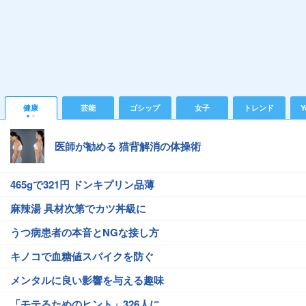
健康
芸能
ゴシップ
女子
トレンド
Y
医師が勧める 猫背解消の体操術
465gで321円 ドンキプリン品薄
麻辣湯 具材次第でカツ丼級に
うつ病患者の本音とNGな接し方
キノコで血糖値スパイクを防ぐ
メンタルに良い影響を与える趣味
「モテるためのヒント」326人に