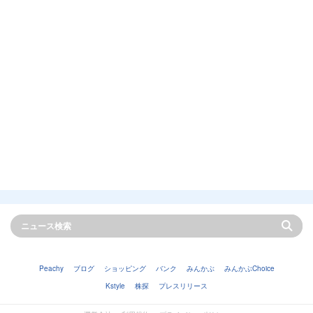
Peachy
ブログ
ショッピング
バンク
みんかぶ
みんかぶChoice
Kstyle
株探
プレスリリース