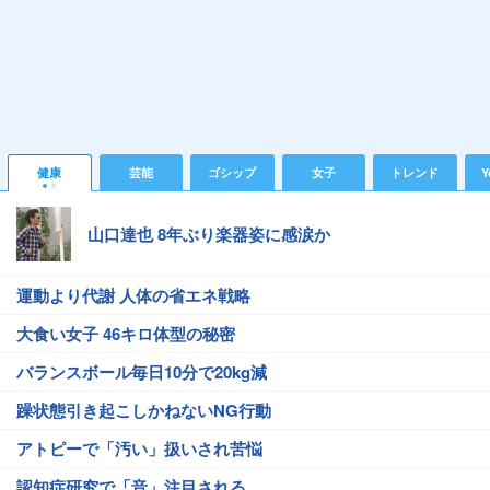
健康
芸能
ゴシップ
女子
トレンド
Y
山口達也 8年ぶり楽器姿に感涙か
運動より代謝 人体の省エネ戦略
大食い女子 46キロ体型の秘密
バランスボール毎日10分で20kg減
躁状態引き起こしかねないNG行動
アトピーで「汚い」扱いされ苦悩
認知症研究で「音」注目される