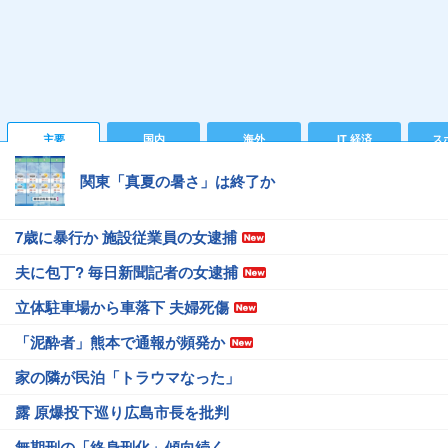
主要
国内
海外
IT 経済
ス
関東「真夏の暑さ」は終了か
7歳に暴行か 施設従業員の女逮捕
夫に包丁? 毎日新聞記者の女逮捕
立体駐車場から車落下 夫婦死傷
「泥酔者」熊本で通報が頻発か
家の隣が民泊「トラウマなった」
露 原爆投下巡り広島市長を批判
無期刑の「終身刑化」傾向続く