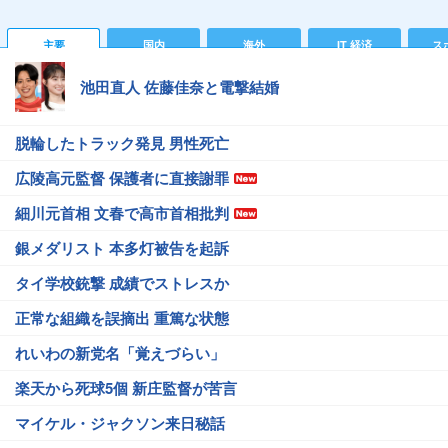
主要
国内
海外
IT 経済
ス
池田直人 佐藤佳奈と電撃結婚
脱輪したトラック発見 男性死亡
広陵高元監督 保護者に直接謝罪
細川元首相 文春で高市首相批判
銀メダリスト 本多灯被告を起訴
タイ学校銃撃 成績でストレスか
正常な組織を誤摘出 重篤な状態
れいわの新党名「覚えづらい」
楽天から死球5個 新庄監督が苦言
マイケル・ジャクソン来日秘話