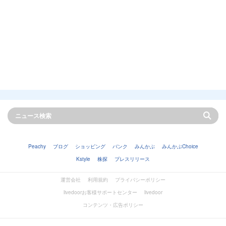
Peachy
ブログ
ショッピング
バンク
みんかぶ
みんかぶChoice
Kstyle
株探
プレスリリース
運営会社
利用規約
プライバシーポリシー
livedoorお客様サポートセンター
livedoor
コンテンツ・広告ポリシー