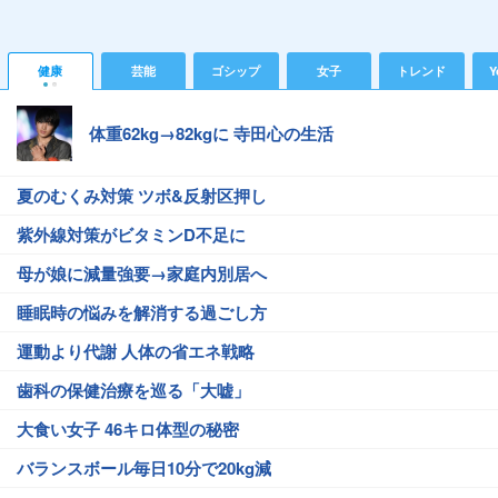
健康
芸能
ゴシップ
女子
トレンド
Y
体重62kg→82kgに 寺田心の生活
夏のむくみ対策 ツボ&反射区押し
紫外線対策がビタミンD不足に
母が娘に減量強要→家庭内別居へ
睡眠時の悩みを解消する過ごし方
運動より代謝 人体の省エネ戦略
歯科の保健治療を巡る「大嘘」
大食い女子 46キロ体型の秘密
バランスボール毎日10分で20kg減