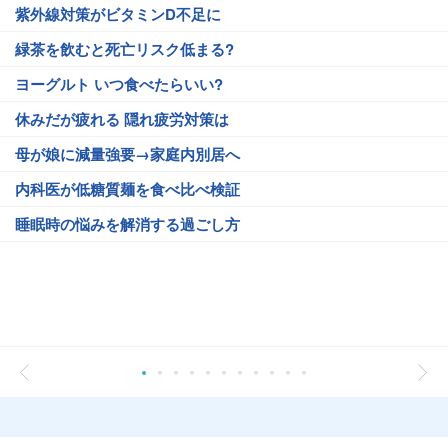
紫外線対策がビタミンD不足に
緑茶を飲むと死亡リスク低まる?
ヨーグルト いつ食べたらいい?
休みだが疲れる 隠れ疲労対策は
母が娘に減量強要→家庭内別居へ
内科医が低糖質麺を食べ比べ検証
睡眠時の悩みを解消する過ごし方