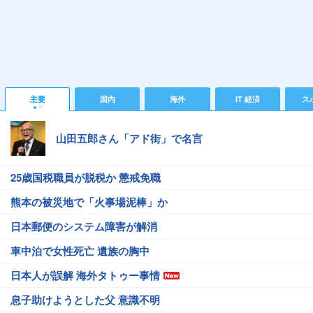
主要
国内
海外
IT 経済
ス
山田五郎さん「アド街」で名言
25歳国税職員が脱税か 懲戒免職
熊本の被災地で「火事場泥棒」か
日本郵便のシステム障害が解消
車中泊で女性死亡 遺族の胸中
日本人が誤解 海外タトゥー事情
息子助けようとした父 意識不明