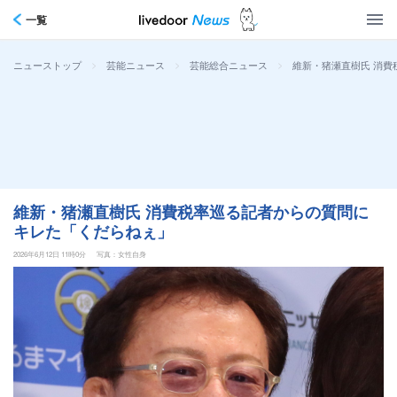
一覧
>
>
>
維新・猪瀬直樹氏 消
ニューストップ
芸能ニュース
芸能総合ニュース
維新・猪瀬直樹氏 消費税率巡る記者からの質問に
キレた「くだらねぇ」
2026年6月12日 11時0分
写真：女性自身