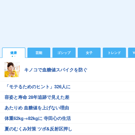
健康
芸能
ゴシップ
女子
トレンド
Y
キノコで血糖値スパイクを防ぐ
「モテるためのヒント」326人に
容姿と寿命 28年追跡で見えた差
あたりめ 血糖値を上げない理由
体重62kg→82kgに 寺田心の生活
夏のむくみ対策 ツボ&反射区押し