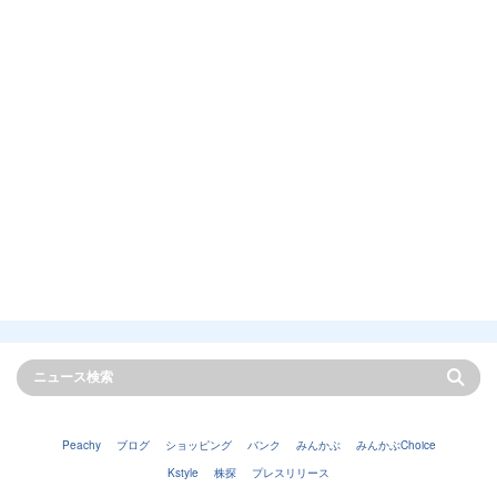
Peachy
ブログ
ショッピング
バンク
みんかぶ
みんかぶChoice
Kstyle
株探
プレスリリース