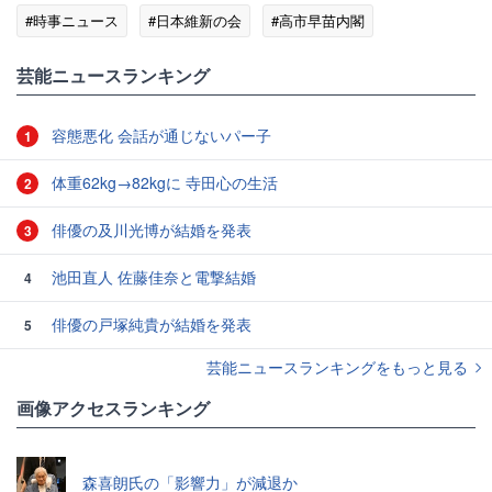
#時事ニュース
#日本維新の会
#高市早苗内閣
芸能ニュースランキング
容態悪化 会話が通じないパー子
1
体重62kg→82kgに 寺田心の生活
2
俳優の及川光博が結婚を発表
3
池田直人 佐藤佳奈と電撃結婚
4
俳優の戸塚純貴が結婚を発表
5
芸能ニュースランキングをもっと見る
画像アクセスランキング
森喜朗氏の「影響力」が減退か