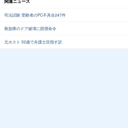
関連ニュース
司法試験 受験者のPC不具合247件
救急隊のドア破壊に賠償命令
元ホスト 52歳で弁護士目指す訳