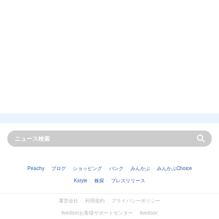
Peachy
ブログ
ショッピング
バンク
みんかぶ
みんかぶChoice
Kstyle
株探
プレスリリース
運営会社
利用規約
プライバシーポリシー
livedoorお客様サポートセンター
livedoor