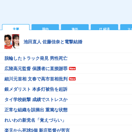
主要
国内
海外
IT 経済
ス
池田直人 佐藤佳奈と電撃結婚
脱輪したトラック発見 男性死亡
広陵高元監督 保護者に直接謝罪
細川元首相 文春で高市首相批判
銀メダリスト 本多灯被告を起訴
タイ学校銃撃 成績でストレスか
正常な組織を誤摘出 重篤な状態
れいわの新党名「覚えづらい」
楽天から死球5個 新庄監督が苦言