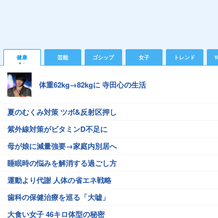
健康
芸能
ゴシップ
女子
トレンド
Y
体重62kg→82kgに 寺田心の生活
夏のむくみ対策 ツボ&反射区押し
紫外線対策がビタミンD不足に
母が娘に減量強要→家庭内別居へ
睡眠時の悩みを解消する過ごし方
運動より代謝 人体の省エネ戦略
歯科の保健治療を巡る「大嘘」
大食い女子 46キロ体型の秘密