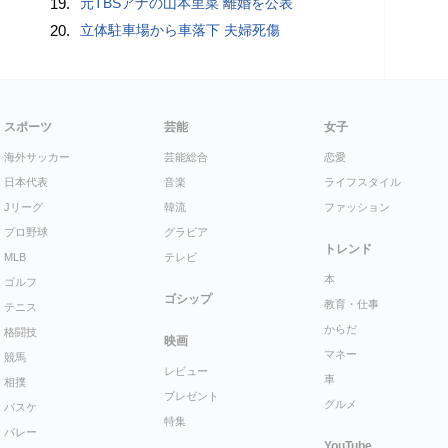
19.
元TBSアナの山本里菜 離婚を公表
20.
立体駐車場から車落下 夫婦死傷
スポーツ
芸能
女子
海外サッカー
芸能総合
恋愛
日本代表
音楽
ライフスタイル
Jリーグ
韓流
ファッション
プロ野球
グラビア
トレンド
MLB
テレビ
本
ゴルフ
ゴシップ
教育・仕事
テニス
からだ
格闘技
映画
マネー
競馬
レビュー
車
相撲
プレゼント
グルメ
バスケ
特集
バレー
YouTube