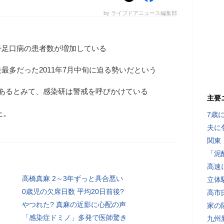
by ライブドアニュース編集部
手足口病の患者数が増加している
最多だった2011年7月中旬に迫る勢いだという
もあるとみて、感染研は警戒を呼びかけている
主要
た。
7歳
夫に
関東
「泥
高速
高橋真麻 2～3年ずっと具合悪い
立体
0歳児の欠席日数 平均20日前後?
高市
やつれた? 真麻の近影に心配の声
家の
「感染症ドミノ」多発で医師驚き
九州