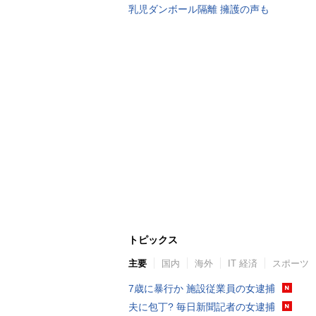
乳児ダンボール隔離 擁護の声も
トピックス
主要
国内
海外
IT 経済
スポーツ
7歳に暴行か 施設従業員の女逮捕
夫に包丁? 毎日新聞記者の女逮捕