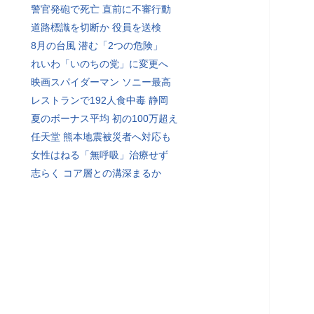
警官発砲で死亡 直前に不審行動
道路標識を切断か 役員を送検
8月の台風 潜む「2つの危険」
れいわ「いのちの党」に変更へ
映画スパイダーマン ソニー最高
レストランで192人食中毒 静岡
夏のボーナス平均 初の100万超え
任天堂 熊本地震被災者へ対応も
女性はねる「無呼吸」治療せず
志らく コア層との溝深まるか