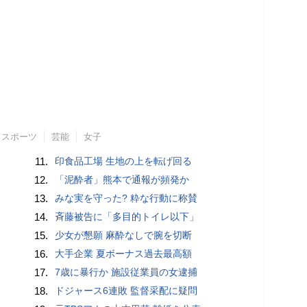
スポーツ
芸能
女子
11.
印食品工場 生地の上を転げ回る
12.
「泥酔者」熊本で通報が頻発か
13.
みな実を守った? 粋な行動に称賛
14.
斉藤被告に「多目的トイレ以下」
15.
少女が懇願 麻酔なしで腕を切断
16.
大手企業 夏ボーナス過去最高額
17.
7歳に暴行か 施設従業員の女逮捕
18.
ドジャース6連敗 監督采配に疑問