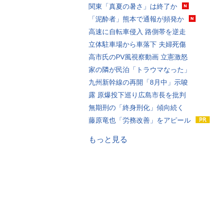
関東「真夏の暑さ」は終了か
「泥酔者」熊本で通報が頻発か
高速に自転車侵入 路側帯を逆走
立体駐車場から車落下 夫婦死傷
高市氏のPV風視察動画 立憲激怒
家の隣が民泊「トラウマなった」
九州新幹線の再開「8月中」示唆
露 原爆投下巡り広島市長を批判
無期刑の「終身刑化」傾向続く
藤原竜也「労務改善」をアピール
もっと見る