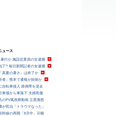
ニュース
に暴行か 施設従業員の女逮捕
包丁? 毎日新聞記者の女逮捕
「真夏の暑さ」は終了か
酔者」熊本で通報が頻発か
に自転車侵入 路側帯を逆走
駐車場から車落下 夫婦死傷
氏のPV風視察動画 立憲激怒
隣が民泊「トラウマなった」
新幹線の再開「8月中」示唆