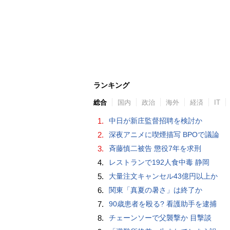
ランキング
総合
国内
政治
海外
経済
IT
1.
中日が新庄監督招聘を検討か
2.
深夜アニメに喫煙描写 BPOで議論
3.
斉藤慎二被告 懲役7年を求刑
4.
レストランで192人食中毒 静岡
5.
大量注文キャンセル43億円以上か
6.
関東「真夏の暑さ」は終了か
7.
90歳患者を殴る? 看護助手を逮捕
8.
チェーンソーで父襲撃か 目撃談