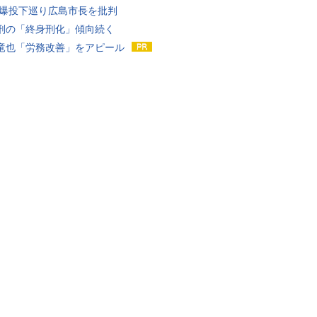
原爆投下巡り広島市長を批判
刑の「終身刑化」傾向続く
竜也「労務改善」をアピール