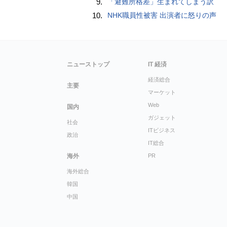
9.
「避難所格差」生まれてしまう訳
10.
NHK職員性被害 出演者に怒りの声
ニューストップ
IT 経済
経済総合
主要
マーケット
Web
国内
ガジェット
社会
ITビジネス
政治
IT総合
海外
PR
海外総合
韓国
中国