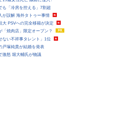
でも「冷房を控える」7割超
人が誤解 海外タトゥー事情
航大 PSVへの完全移籍が決定
が「焼肉店」限定オープン？
せない不祥事タレント」1位
の戸塚純貴が結婚を発表
で激怒 堀大輔氏が物議