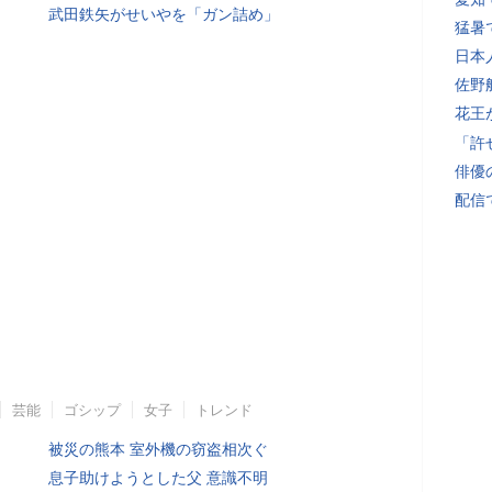
武田鉄矢がせいやを「ガン詰め」
猛暑
日本
佐野
花王
「許
俳優
配信
芸能
ゴシップ
女子
トレンド
被災の熊本 室外機の窃盗相次ぐ
息子助けようとした父 意識不明