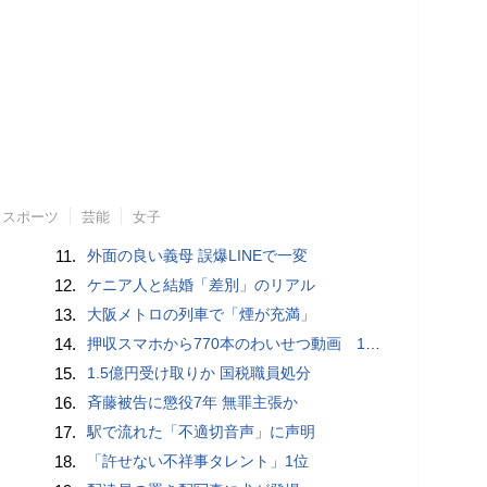
スポーツ
芸能
女子
11.
外面の良い義母 誤爆LINEで一変
12.
ケニア人と結婚「差別」のリアル
13.
大阪メトロの列車で「煙が充満」
14.
押収スマホから770本のわいせつ動画 15歳少女に酒と薬飲ませ性的暴行か 54歳男を再逮捕 「薬もありますよ」とSNSで誘い出し
15.
1.5億円受け取りか 国税職員処分
16.
斉藤被告に懲役7年 無罪主張か
17.
駅で流れた「不適切音声」に声明
18.
「許せない不祥事タレント」1位