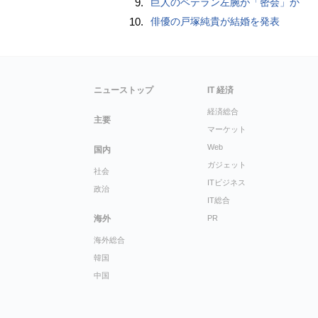
9.
巨人のベテラン左腕が「密会」か
10.
俳優の戸塚純貴が結婚を発表
ニューストップ
IT 経済
経済総合
主要
マーケット
Web
国内
ガジェット
社会
ITビジネス
政治
IT総合
海外
PR
海外総合
韓国
中国