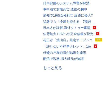
日本郵便のシステム障害が解消
車中泊で女性死亡 遺族の胸中
愛知で19歳女性死亡 線路に侵入?
猛暑でも「冷房を控える」7割超
日本人が誤解 海外タトゥー事情
佐野航大 PSVへの完全移籍が決定
花王が「焼肉店」限定オープン？
「許せない不祥事タレント」1位
俳優の戸塚純貴が結婚を発表
配信で激怒 堀大輔氏が物議
もっと見る