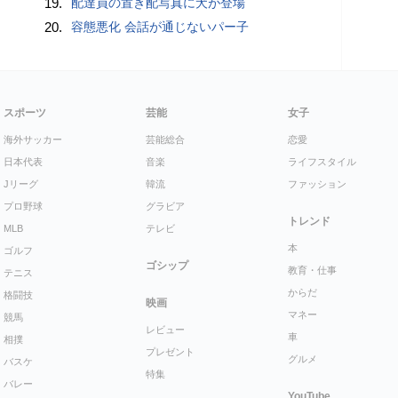
19.
配達員の置き配写真に犬が登場
20.
容態悪化 会話が通じないパー子
スポーツ
芸能
女子
海外サッカー
芸能総合
恋愛
日本代表
音楽
ライフスタイル
Jリーグ
韓流
ファッション
プロ野球
グラビア
トレンド
MLB
テレビ
本
ゴルフ
ゴシップ
教育・仕事
テニス
からだ
格闘技
映画
マネー
競馬
レビュー
車
相撲
プレゼント
グルメ
バスケ
特集
バレー
YouTube