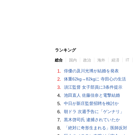
ランキング
総合
国内
政治
海外
経済
IT
1.
俳優の及川光博が結婚を発表
2.
体重62kg→82kgに 寺田心の生活
3.
須江監督 女子部員に3条件提示
4.
池田直人 佐藤佳奈と電撃結婚
5.
中日が新庄監督招聘を検討か
6.
朝ドラ 次週予告に「ゲンナリ」
7.
黒木啓司氏 逮捕されていたか
8.
「絶対に奇形生まれる」医師反対