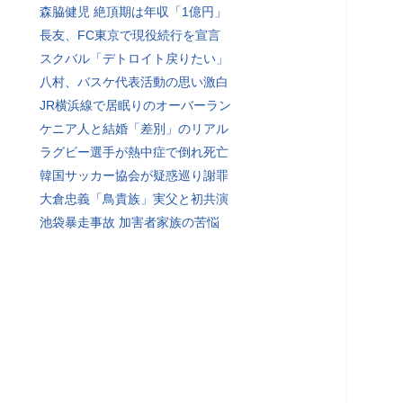
森脇健児 絶頂期は年収「1億円」
長友、FC東京で現役続行を宣言
スクバル「デトロイト戻りたい」
八村、バスケ代表活動の思い激白
JR横浜線で居眠りのオーバーラン
ケニア人と結婚「差別」のリアル
ラグビー選手が熱中症で倒れ死亡
韓国サッカー協会が疑惑巡り謝罪
大倉忠義「鳥貴族」実父と初共演
池袋暴走事故 加害者家族の苦悩