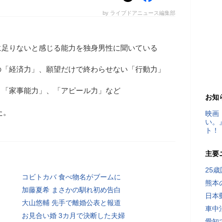
by ライブドアニュース編集部
に足りないと感じる能力を独身男性に聞いている
の「経済力」、願望だけで終わらせない「行動力」
、「家事能力」、「アピール力」など
お知
た。
映画
い。
ト！
主要
25
コビトカバ 食べ物名がブームに
熊本
加藤夏希 まさかの馴れ初め告白
日本
大山悠輔 先手で離婚公表と報道
車中
お見合い婚 3カ月で決断した夫婦
愛知