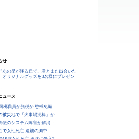
らせ
『あの星が降る丘で、君とまた出会いた
』オリジナルグッズを3名様にプレゼン
ニュース
歳国税職員が脱税か 懲戒免職
の被災地で「火事場泥棒」か
郵便のシステム障害が解消
泊で女性死亡 遺族の胸中
で19歳女性死亡 線路に侵入?