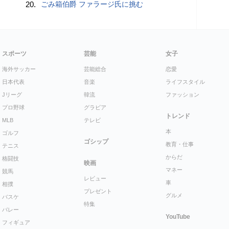
20.
ごみ箱伯爵 ファラージ氏に挑む
スポーツ
芸能
女子
海外サッカー
芸能総合
恋愛
日本代表
音楽
ライフスタイル
Jリーグ
韓流
ファッション
プロ野球
グラビア
トレンド
MLB
テレビ
本
ゴルフ
ゴシップ
教育・仕事
テニス
からだ
格闘技
映画
マネー
競馬
レビュー
車
相撲
プレゼント
グルメ
バスケ
特集
バレー
YouTube
フィギュア