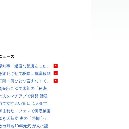
ニュース
県知事「過度な配慮あった」
を溺死させて駆除…抗議殺到
二朗「何ひとつ言えなくて」
分を5分に ゆで太郎の「秘密」
の夫をマチアプで発見 話題
浴で女性3人溺れ、1人死亡
揉まれた…フェスで痴漢被害
ゆき氏新党 妻の「恐怖心」
数カ月も10年元気 がんの謎