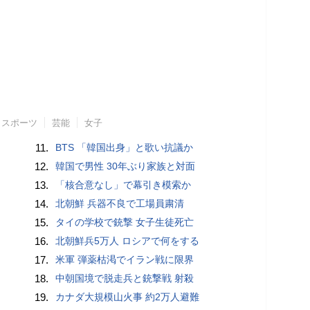
スポーツ
芸能
女子
11.
BTS 「韓国出身」と歌い抗議か
12.
韓国で男性 30年ぶり家族と対面
13.
「核合意なし」で幕引き模索か
14.
北朝鮮 兵器不良で工場員粛清
15.
タイの学校で銃撃 女子生徒死亡
16.
北朝鮮兵5万人 ロシアで何をする
17.
米軍 弾薬枯渇でイラン戦に限界
18.
中朝国境で脱走兵と銃撃戦 射殺
19.
カナダ大規模山火事 約2万人避難