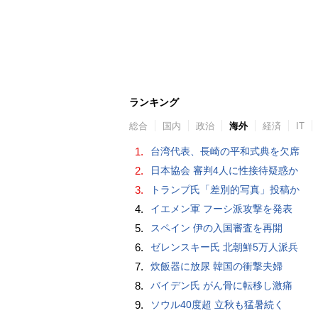
ランキング
総合
国内
政治
海外
経済
IT
1.
台湾代表、長崎の平和式典を欠席
2.
日本協会 審判4人に性接待疑惑か
3.
トランプ氏「差別的写真」投稿か
4.
イエメン軍 フーシ派攻撃を発表
5.
スペイン 伊の入国審査を再開
6.
ゼレンスキー氏 北朝鮮5万人派兵
7.
炊飯器に放尿 韓国の衝撃夫婦
8.
バイデン氏 がん骨に転移し激痛
9.
ソウル40度超 立秋も猛暑続く