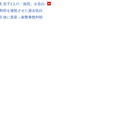
美 息子2人の「病気」を告白
 和田を激怒させた過去告白
田 体に異変→衝撃事態判明