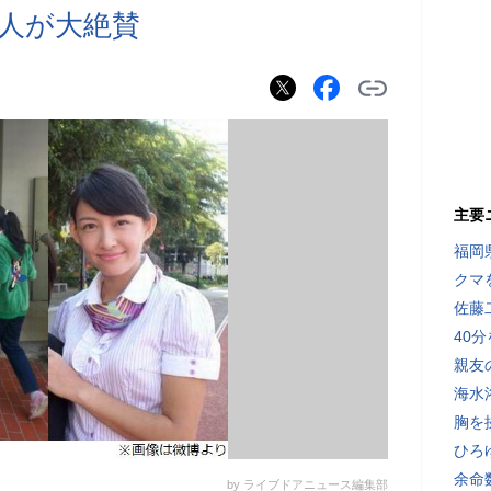
人が大絶賛
主要
福岡
クマ
佐藤
40
親友
海水
胸を
ひろ
余命
by ライブドアニュース編集部