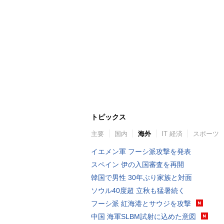
トピックス
主要
国内
海外
IT 経済
スポーツ
イエメン軍 フーシ派攻撃を発表
スペイン 伊の入国審査を再開
韓国で男性 30年ぶり家族と対面
ソウル40度超 立秋も猛暑続く
フーシ派 紅海港とサウジを攻撃
中国 海軍SLBM試射に込めた意図