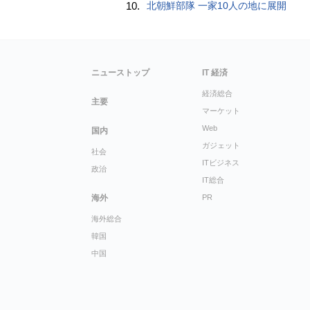
10.
北朝鮮部隊 一家10人の地に展開
ニューストップ
IT 経済
経済総合
主要
マーケット
Web
国内
ガジェット
社会
ITビジネス
政治
IT総合
海外
PR
海外総合
韓国
中国