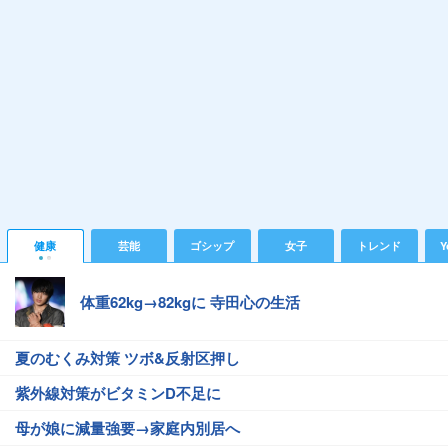
健康
芸能
ゴシップ
女子
トレンド
Y
体重62kg→82kgに 寺田心の生活
夏のむくみ対策 ツボ&反射区押し
紫外線対策がビタミンD不足に
母が娘に減量強要→家庭内別居へ