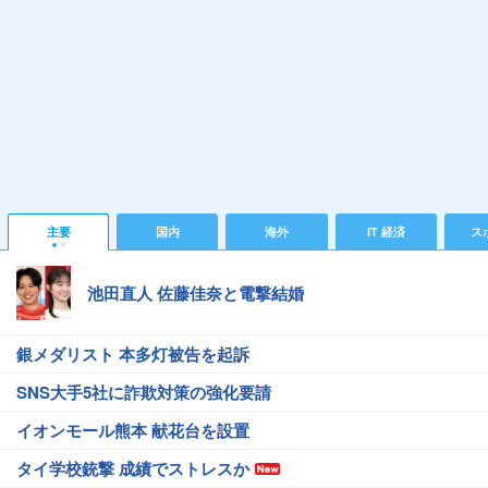
主要
国内
海外
IT 経済
ス
池田直人 佐藤佳奈と電撃結婚
銀メダリスト 本多灯被告を起訴
SNS大手5社に詐欺対策の強化要請
イオンモール熊本 献花台を設置
タイ学校銃撃 成績でストレスか