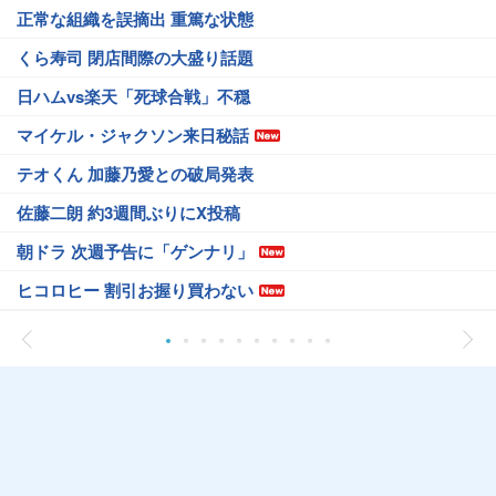
正常な組織を誤摘出 重篤な状態
くら寿司 閉店間際の大盛り話題
日ハムvs楽天「死球合戦」不穏
マイケル・ジャクソン来日秘話
テオくん 加藤乃愛との破局発表
佐藤二朗 約3週間ぶりにX投稿
朝ドラ 次週予告に「ゲンナリ」
ヒコロヒー 割引お握り買わない