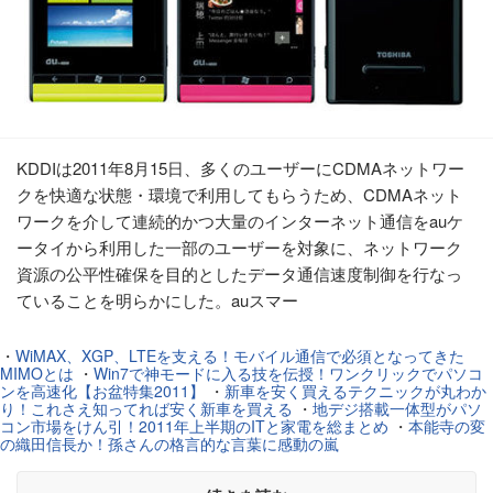
KDDIは2011年8月15日、多くのユーザーにCDMAネットワー
クを快適な状態・環境で利用してもらうため、CDMAネット
ワークを介して連続的かつ大量のインターネット通信をauケ
ータイから利用した一部のユーザーを対象に、ネットワーク
資源の公平性確保を目的としたデータ通信速度制御を行なっ
ていることを明らかにした。auスマー
・
WiMAX、XGP、LTEを支える！モバイル通信で必須となってきた
MIMOとは
・
Win7で神モードに入る技を伝授！ワンクリックでパソコ
ンを高速化【お盆特集2011】
・
新車を安く買えるテクニックが丸わか
り！これさえ知ってれば安く新車を買える
・
地デジ搭載一体型がパソ
コン市場をけん引！2011年上半期のITと家電を総まとめ
・
本能寺の変
の織田信長か！孫さんの格言的な言葉に感動の嵐