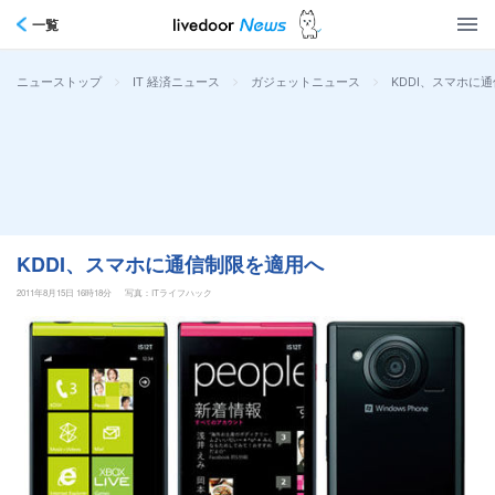
一覧
>
>
>
KDDI、スマホに
ニューストップ
IT 経済ニュース
ガジェットニュース
KDDI、スマホに通信制限を適用へ
2011年8月15日 16時18分
写真：ITライフハック