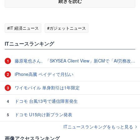
続きを読む
#IT 経済ニュース
#ガジェットニュース
ITニュースランキング
藤原竜也さん、「SKYSEA Client View」新CMで「AI労務改善」をアピール 働き方をAIが分析したら「すぐに休んで」と言われる？
1
iPhone高騰 ペイディで月払い
2
ワイモバイル 単身割引は1年限定
3
ドコモ 台風13号で通信障害発生
4
ドコモ U15向け新プラン発表
5
ITニュースランキングをもっと見る
画像アクセスランキング