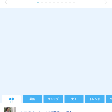
健康
芸能
ゴシップ
女子
トレンド
Y