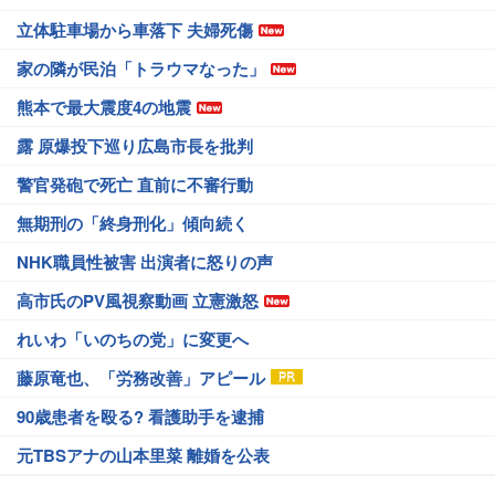
立体駐車場から車落下 夫婦死傷
家の隣が民泊「トラウマなった」
熊本で最大震度4の地震
露 原爆投下巡り広島市長を批判
警官発砲で死亡 直前に不審行動
無期刑の「終身刑化」傾向続く
NHK職員性被害 出演者に怒りの声
高市氏のPV風視察動画 立憲激怒
れいわ「いのちの党」に変更へ
藤原竜也、「労務改善」アピール
90歳患者を殴る? 看護助手を逮捕
元TBSアナの山本里菜 離婚を公表