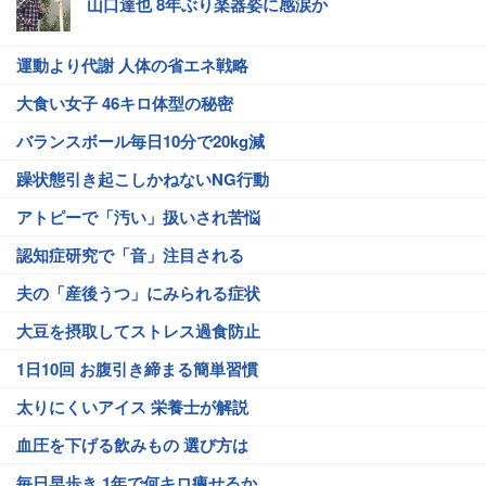
山口達也 8年ぶり楽器姿に感涙か
運動より代謝 人体の省エネ戦略
大食い女子 46キロ体型の秘密
バランスボール毎日10分で20kg減
躁状態引き起こしかねないNG行動
アトピーで「汚い」扱いされ苦悩
認知症研究で「音」注目される
夫の「産後うつ」にみられる症状
大豆を摂取してストレス過食防止
1日10回 お腹引き締まる簡単習慣
太りにくいアイス 栄養士が解説
血圧を下げる飲みもの 選び方は
毎日早歩き 1年で何キロ痩せるか