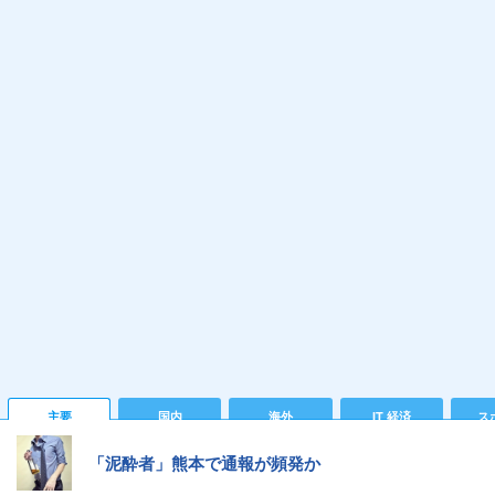
主要
国内
海外
IT 経済
ス
「泥酔者」熊本で通報が頻発か