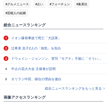
#グルメニュース
#占い
#フォーチュン
#集英社
#芸能人の結婚
総合ニュースランキング
イオン爆発事故で死亡「大誤算」
1
辻希美 息子2人の「病気」を告白
2
ドウェイン・ジョンソン、実写『モアナ』不振に「そういうこともある」と本音
3
中止の花火大会 主催者が説明
4
オリラジ中田、移住の理由を激白
5
総合ニュースランキングをもっと見る
画像アクセスランキング