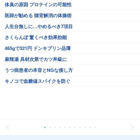
体臭の原因 プロテインの可能性
医師が勧める 猫背解消の体操術
人生台無しに…やめるべき7項目
さくらんぼ 驚くべき効果効能
465gで321円 ドンキプリン品薄
麻辣湯 具材次第でカツ丼級に
うつ病患者の本音とNGな接し方
キノコで血糖値スパイクを防ぐ