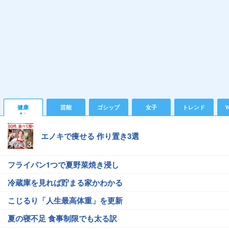
健康
芸能
ゴシップ
女子
トレンド
Y
エノキで痩せる 作り置き3選
フライパン1つで夏野菜焼き浸し
冷蔵庫を見れば貯まる家かわかる
こじるり「人生最高体重」を更新
夏の寝不足 食事制限でも太る訳