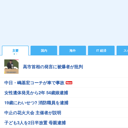
主要
国内
海外
IT 経済
ス
高市首相の発言に被爆者が批判
中日・嶋基宏コーチが車で事故
女性遺体発見から2年 54歳娘逮捕
19歳にわいせつ? 消防職員を逮捕
中止の花火大会 主催者が説明
子ども3人を2日半放置 母親逮捕